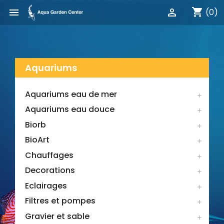
shopping_cart


(0)
Aquariums
Aquariums eau de mer

Aquariums eau douce

Biorb

BioArt

Chauffages

Decorations

Eclairages

Filtres et pompes

Gravier et sable
