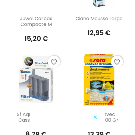
Aperçu rapide
Aperçu rapide


Juwel Carbax
Ciano Mousse Large
Compacte M
12,95 €
15,20 €
favorite_border
favorite_border
Aperçu rapide
Aperçu rapide


Sf Aqua-Flow 50
Sera Phosvec
Cassette 3 Pcs
Granulat 500 Gr
8,79 €
13,39 €