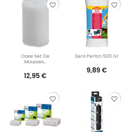
favorite_border
favorite_border
Aperçu rapide
Aperçu rapide


Oase Set De
Sera Perlon 500 Gr
Mousses...
9,89 €
12,95 €
favorite_border
favorite_border