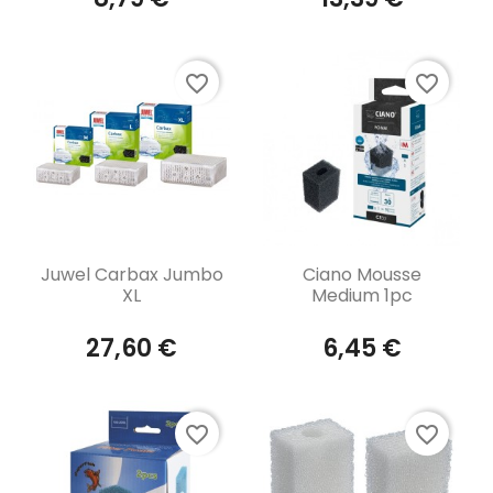
favorite_border
favorite_border
Aperçu rapide
Aperçu rapide


Juwel Carbax Jumbo
Ciano Mousse
XL
Medium 1pc
27,60 €
6,45 €
favorite_border
favorite_border