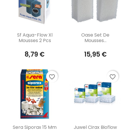
Aperçu rapide
Aperçu rapide


Sf Aqua-Flow Xl
Oase Set De
Mousses 2 Pcs
Mousses...
8,79 €
15,95 €
favorite_border
favorite_border
Aperçu rapide
Aperçu rapide


Sera Siporax 15 Mm
Juwel Cirax Bioflow