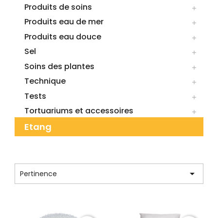
Produits de soins

Produits eau de mer

Produits eau douce

Sel

Soins des plantes

Technique

Tests

Tortuariums et accessoires

Etang
CATÉGORIE : MATIERES FILTRANTES

Pertinence
Affichage 13-24 de 133 article(s)