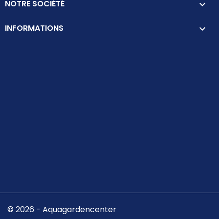
NOTRE SOCIÉTÉ

INFORMATIONS
keyboard_arrow_down
© 2026 - Aquagardencenter