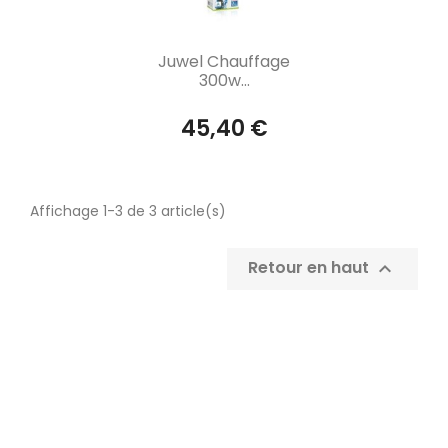
Aperçu rapide

Juwel Chauffage
300w...
45,40 €
Affichage 1-3 de 3 article(s)
Retour en haut
