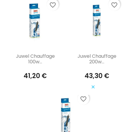
favorite_border
favorite_border
Aperçu rapide
Aperçu rapide


Juwel Chauffage
Juwel Chauffage
100w...
200w...
41,20 €
43,30 €
favorite_border