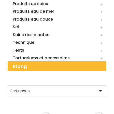
Produits de soins

Produits eau de mer

Produits eau douce

Sel

Soins des plantes

Technique

Tests

Tortuariums et accessoires

Etang
CATÉGORIE : JUWEL

Pertinence
Affichage 1-3 de 3 article(s)