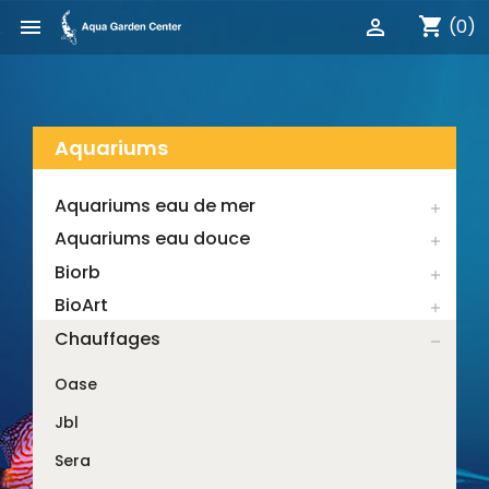
shopping_cart


(0)
Aquariums
Aquariums eau de mer

Aquariums eau douce

Biorb

BioArt

Chauffages

Oase
Jbl
Sera