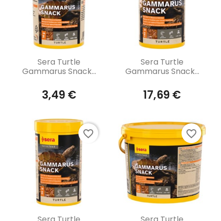
Aperçu rapide
Aperçu rapide


Sera Turtle
Sera Turtle
Gammarus Snack...
Gammarus Snack...
3,49 €
17,69 €
favorite_border
favorite_border
Aperçu rapide
Aperçu rapide


Sera Turtle
Sera Turtle