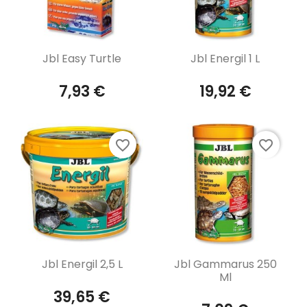
Aperçu rapide
Aperçu rapide


Jbl Easy Turtle
Jbl Energil 1 L
7,93 €
19,92 €
favorite_border
favorite_border
Aperçu rapide
Aperçu rapide


Jbl Energil 2,5 L
Jbl Gammarus 250
Ml
39,65 €