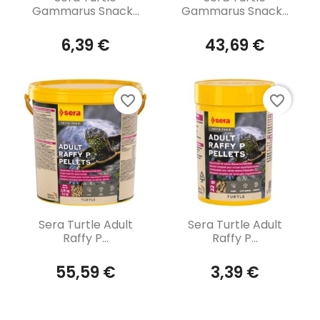
Gammarus Snack...
Gammarus Snack...
6,39 €
43,69 €
favorite_border
favorite_border
Aperçu rapide
Aperçu rapide


Sera Turtle Adult
Sera Turtle Adult
Raffy P...
Raffy P...
55,59 €
3,39 €