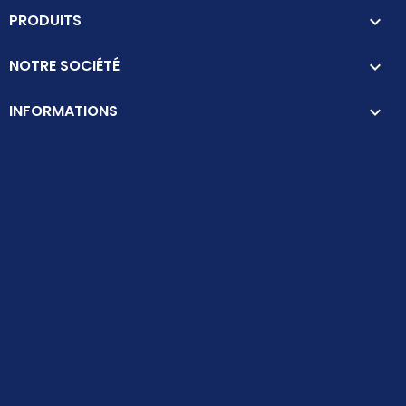
PRODUITS

NOTRE SOCIÉTÉ

INFORMATIONS
keyboard_arrow_down