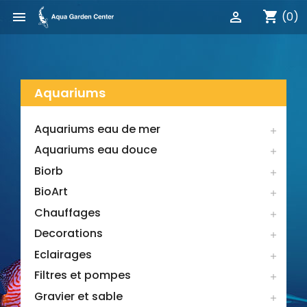
shopping_cart


(0)
Aquariums
Aquariums eau de mer

Aquariums eau douce

Biorb

BioArt

Chauffages

Decorations

Eclairages

Filtres et pompes

Gravier et sable
