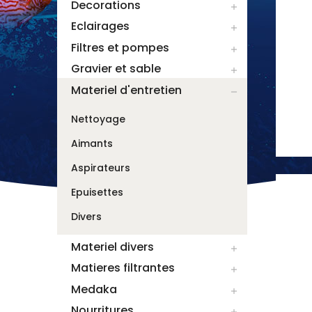
Decorations

Eclairages

Filtres et pompes

Gravier et sable

Materiel d'entretien

Nettoyage
Aimants
Aspirateurs
Epuisettes
Divers
Materiel divers

Matieres filtrantes

Medaka

Nourritures