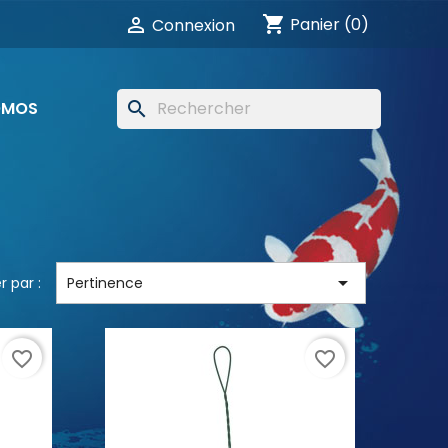
shopping_cart

Panier
(0)
Connexion
OMOS
search

r par :
Pertinence
favorite_border
favorite_border