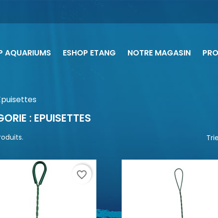
P AQUARIUMS
ESHOP ETANG
NOTRE MAGASIN
PR
Epuisettes
ORIE : EPUISETTES
produits.
Trie
favorite_border