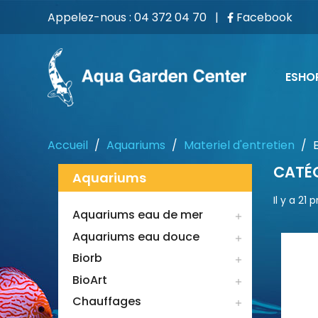
Appelez-nous :
04 372 04 70
|
Facebook
ESHO
Accueil
Aquariums
Materiel d'entretien
CATÉG
Aquariums
Il y a 21 
Aquariums eau de mer

Aquariums eau douce

Biorb

BioArt

Chauffages
