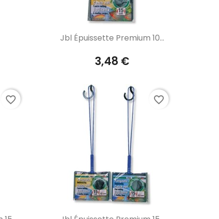
Aperçu rapide

Jbl Épuissette Premium 10...
3,48 €
favorite_border
favorite_border
Aperçu rapide
