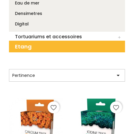
Eau de mer
Densimetres
Digital
Tortuariums et accessoires

Etang
CATÉGORIE : EAU DE MER

Pertinence
Affichage 1-12 de 22 article(s)
favorite_border
favorite_border