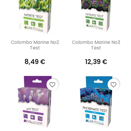
Aperçu rapide
Aperçu rapide


Colombo Marine No2
Colombo Marine No3
Test
Test
8,49 €
12,39 €
favorite_border
favorite_border