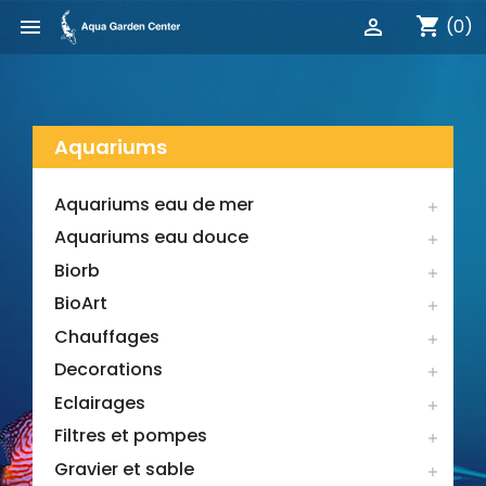
shopping_cart


(0)
Aquariums
Aquariums eau de mer

Aquariums eau douce

Biorb

BioArt

Chauffages

Decorations

Eclairages

Filtres et pompes

Gravier et sable
