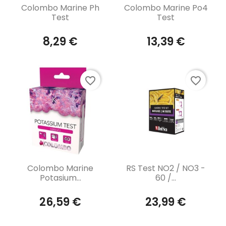
Aperçu rapide
Aperçu rapide


Colombo Marine Ph
Colombo Marine Po4
Test
Test
8,29 €
13,39 €
favorite_border
favorite_border
Aperçu rapide
Aperçu rapide


Colombo Marine
RS Test NO2 / NO3 -
Potasium...
60 /...
26,59 €
23,99 €