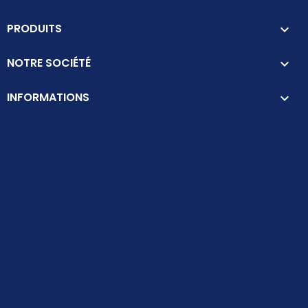
PRODUITS

NOTRE SOCIÉTÉ

INFORMATIONS
keyboard_arrow_down