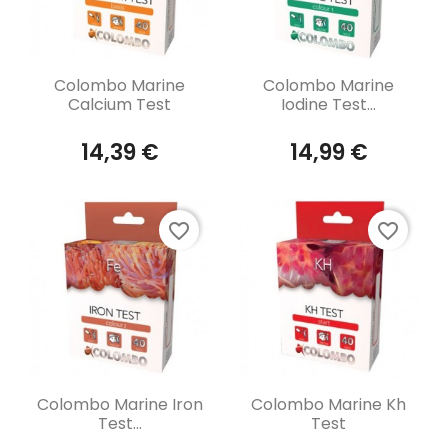
Aperçu rapide
Aperçu rapide


Colombo Marine
Colombo Marine
Calcium Test
Iodine Test...
14,39 €
14,99 €
favorite_border
favorite_border
Aperçu rapide
Aperçu rapide


Colombo Marine Iron
Colombo Marine Kh
Test...
Test