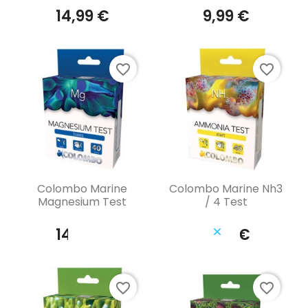
14,99 €
9,99 €
favorite_border
favorite_border
Aperçu rapide
Aperçu rapide


Colombo Marine
Colombo Marine Nh3
Magnesium Test
/ 4 Test
14,39 €
11,99 €
favorite_border
favorite_border