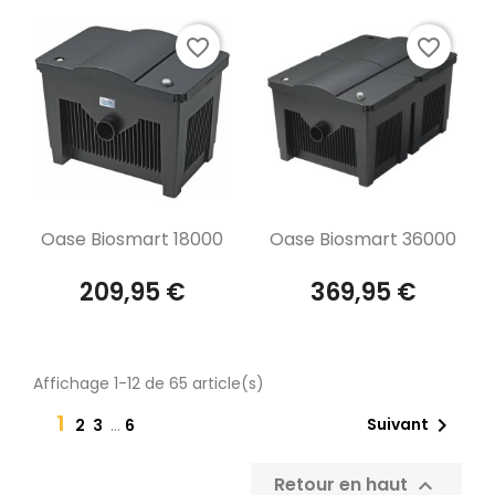
favorite_border
favorite_border
Aperçu rapide
Aperçu rapide


Oase Biosmart 18000
Oase Biosmart 36000
209,95 €
369,95 €
Affichage 1-12 de 65 article(s)
1

Suivant
2
3
…
6
Retour en haut
