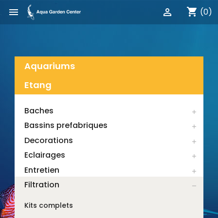
shopping_cart


(0)
Aquariums
Etang
Baches

Bassins prefabriques

Decorations

Eclairages

Entretien

Filtration

Kits complets