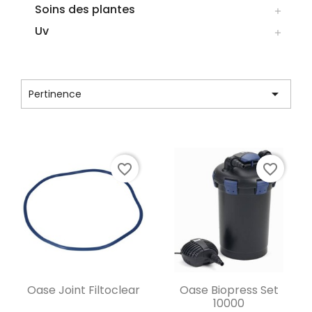
Soins des plantes

Uv

CATÉGORIE : FILTRATION

Pertinence
Affichage 1-12 de 65 article(s)
favorite_border
favorite_border
Aperçu rapide
Aperçu rapide


Oase Joint Filtoclear
Oase Biopress Set
10000