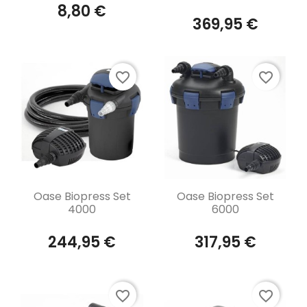
8,80 €
369,95 €
favorite_border
favorite_border
Aperçu rapide
Aperçu rapide


Oase Biopress Set
Oase Biopress Set
4000
6000
244,95 €
317,95 €
favorite_border
favorite_border