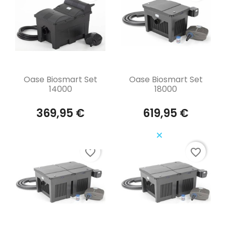
Aperçu rapide
Aperçu rapide


Oase Biosmart Set
Oase Biosmart Set
14000
18000
369,95 €
619,95 €
favorite_border
favorite_border