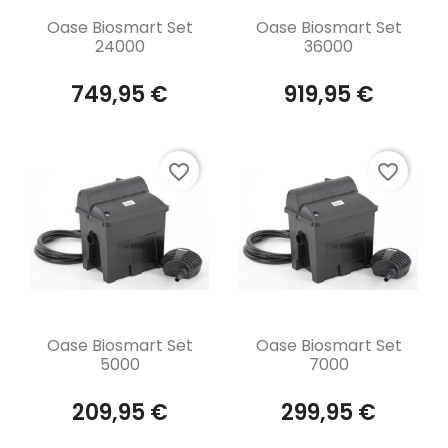
Aperçu rapide
Aperçu rapide


Oase Biosmart Set
Oase Biosmart Set
24000
36000
749,95 €
919,95 €
favorite_border
favorite_border
Aperçu rapide
Aperçu rapide


Oase Biosmart Set
Oase Biosmart Set
5000
7000
209,95 €
299,95 €