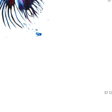
Sf
Sf D