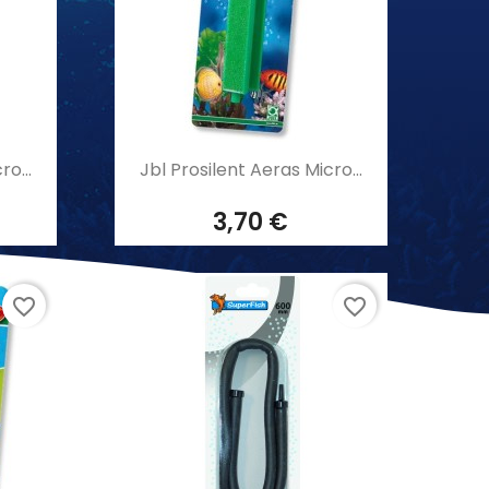
Aperçu rapide

ro...
Jbl Prosilent Aeras Micro...
3,70 €
favorite_border
favorite_border