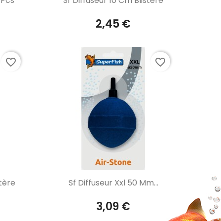
 Pcs
Sf Diffuseur 10 Cm Blistère
2,45 €
favorite_border
favorite_border
Aperçu rapide

stère
Sf Diffuseur Xxl 50 Mm...
3,09 €