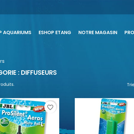
P AQUARIUMS
ESHOP ETANG
NOTRE MAGASIN
PR
rs
ORIE : DIFFUSEURS
produits.
Trie
favorite_border