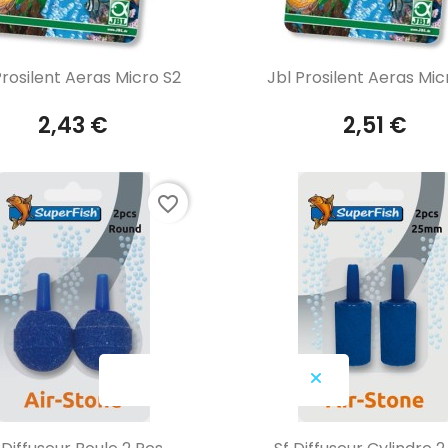
Aperçu rapide
Aperçu rapide


Prosilent Aeras Micro S2
Jbl Prosilent Aeras Mic
2,43 €
2,51 €
favorite_border
Aperçu rapide
Aperçu rapide

