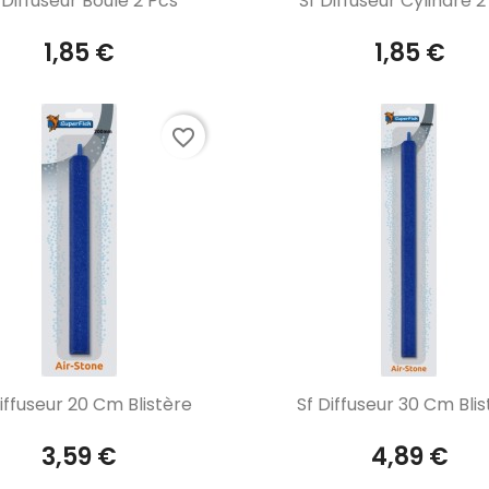
 Diffuseur Boule 2 Pcs
Sf Diffuseur Cylindre 2
1,85 €
1,85 €
favorite_border
Aperçu rapide
Aperçu rapide


iffuseur 20 Cm Blistère
Sf Diffuseur 30 Cm Bli
3,59 €
4,89 €