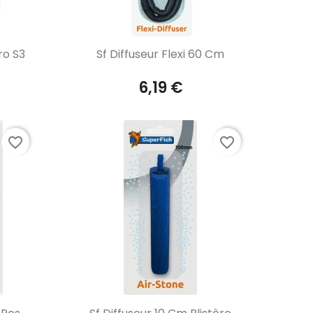
Aperçu rapide

ro S3
Sf Diffuseur Flexi 60 Cm
6,19 €
favorite_border
favorite_border
Aperçu rapide
