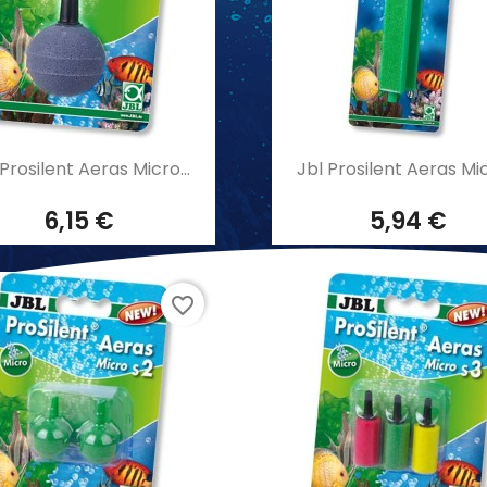
Aperçu rapide
Aperçu rapide


Prosilent Aeras Micro...
Jbl Prosilent Aeras Mic
6,15 €
5,94 €
favorite_border