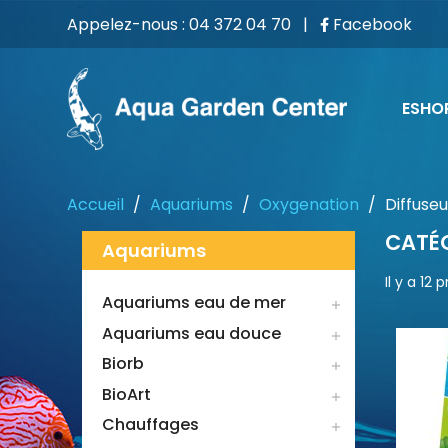
Appelez-nous :
04 372 04 70
|
Facebook
ESHO
Accueil
Aquariums
Oxygenation
Diffuseu
CATÉG
Aquariums
Il y a 12 
Aquariums eau de mer

Aquariums eau douce

Biorb

BioArt

Chauffages
