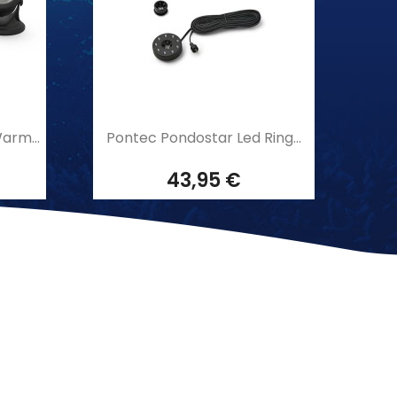
Aperçu rapide

arm...
Pontec Pondostar Led Ring...
43,95 €