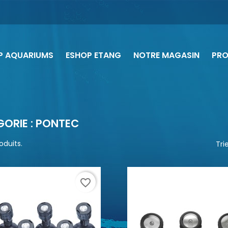
P AQUARIUMS
ESHOP ETANG
NOTRE MAGASIN
PR
ORIE : PONTEC
roduits.
Trie
favorite_border