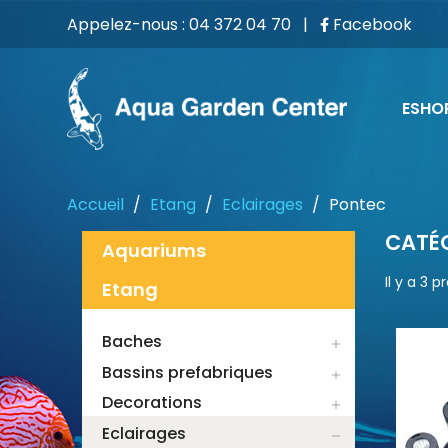
Appelez-nous :
04 372 04 70
|
Facebook
ESHO
Accueil
Etang
Eclairages
Pontec
CATÉG
Aquariums
Il y a 3 p
Etang
Baches

Bassins prefabriques

Decorations

Eclairages
