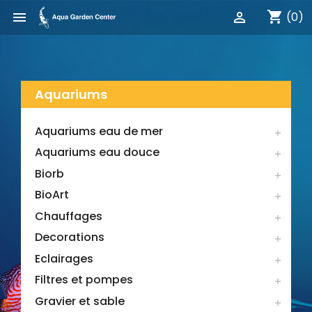
shopping_cart


(0)
Aquariums
Aquariums eau de mer

Aquariums eau douce

Biorb

BioArt

Chauffages

Decorations

Eclairages

Filtres et pompes

Gravier et sable
