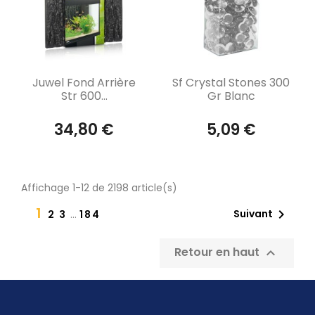
Aperçu rapide
Aperçu rapide


Juwel Fond Arrière
Sf Crystal Stones 300
Str 600...
Gr Blanc
34,80 €
5,09 €
Affichage 1-12 de 2198 article(s)
1

Suivant
2
3
…
184
Retour en haut
