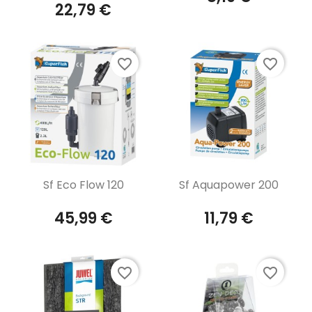
22,79 €
favorite_border
favorite_border
Aperçu rapide
Aperçu rapide


Sf Eco Flow 120
Sf Aquapower 200
45,99 €
11,79 €
favorite_border
favorite_border