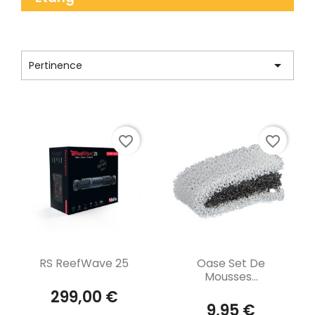
CATÉGORIE : AQUARIUMS

Pertinence
Affichage 1-12 de 2198 article(s)
favorite_border
favorite_border
Aperçu rapide
Aperçu rapide


RS ReefWave 25
Oase Set De
Mousses...
299,00 €
9,95 €