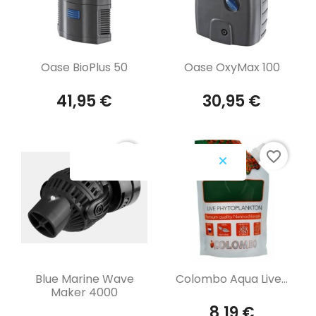
Aperçu rapide
Aperçu rapide


Oase BioPlus 50
Oase OxyMax 100
41,95 €
30,95 €
favorite_border
favorite_border
Aperçu rapide
Aperçu rapide


Blue Marine Wave
Colombo Aqua Live...
Maker 4000
8,19 €