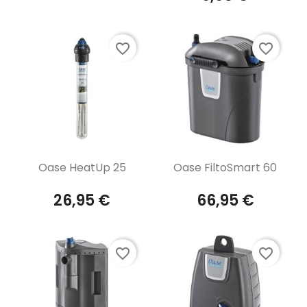
favorite_border
favorite_border
Aperçu rapide
Aperçu rapide


Oase HeatUp 25
Oase FiltoSmart 60
26,95 €
66,95 €
favorite_border
favorite_border