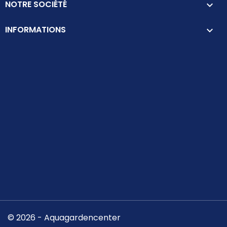
NOTRE SOCIÉTÉ

INFORMATIONS
keyboard_arrow_down
© 2026 - Aquagardencenter