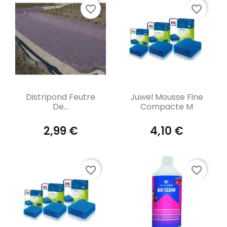
favorite_border
favorite_border
Aperçu rapide
Aperçu rapide


Distripond Feutre
Juwel Mousse Fine
De...
Compacte M
2,99 €
4,10 €
favorite_border
favorite_border