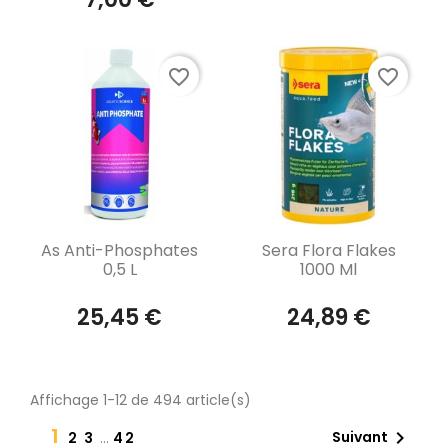
favorite_border
favorite_border
Aperçu rapide
Aperçu rapide


As Anti-Phosphates
Sera Flora Flakes
0,5 L
1000 Ml
25,45 €
24,89 €
Affichage 1-12 de 494 article(s)
1

Suivant
2
3
…
42