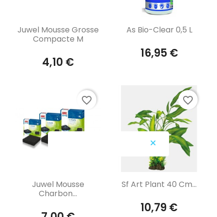
Aperçu rapide
Aperçu rapide


Juwel Mousse Grosse
As Bio-Clear 0,5 L
Compacte M
16,95 €
4,10 €
favorite_border
favorite_border
Aperçu rapide
Aperçu rapide


Juwel Mousse
Sf Art Plant 40 Cm...
Charbon...
10,79 €
7,00 €