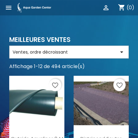
shopping_cart


(0)
MEILLEURES VENTES

Ventes, ordre décroissant
Affichage 1-12 de 494 article(s)
favorite_border
favorite_border
Aperçu rapide
Aperçu rapide

