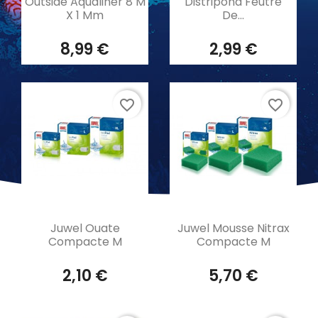
Outside Aqualiner 8 M
Distripond Feutre
X 1 Mm
De...
8,99 €
2,99 €
favorite_border
favorite_border
Aperçu rapide
Aperçu rapide


Juwel Ouate
Juwel Mousse Nitrax
Compacte M
Compacte M
2,10 €
5,70 €