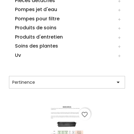
Pieces detaches

Pompes jet d'eau

Pompes pour filtre

Produits de soins

Produits d'entretien

Soins des plantes

Uv

CATÉGORIE : POLYESTER HORS SOL

Pertinence
Affichage 1-1 de 1 article(s)
favorite_border