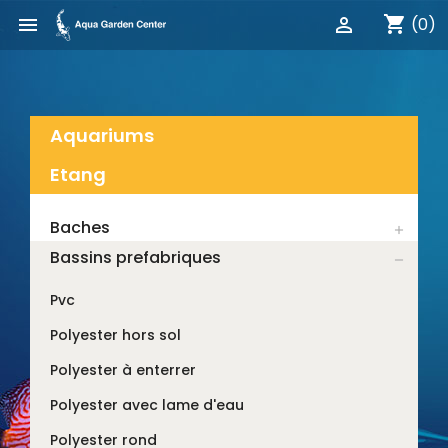
shopping_cart


(0)
Aquariums
Etang
Baches

Bassins prefabriques

Pvc
Polyester hors sol
Polyester à enterrer
Polyester avec lame d'eau
Polyester rond