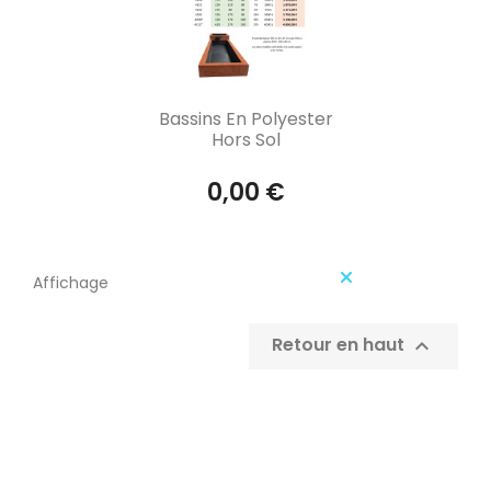
Aperçu rapide

Bassins En Polyester
Hors Sol
0,00 €
Affichage 1-1 de 1 article(s)
Retour en haut
