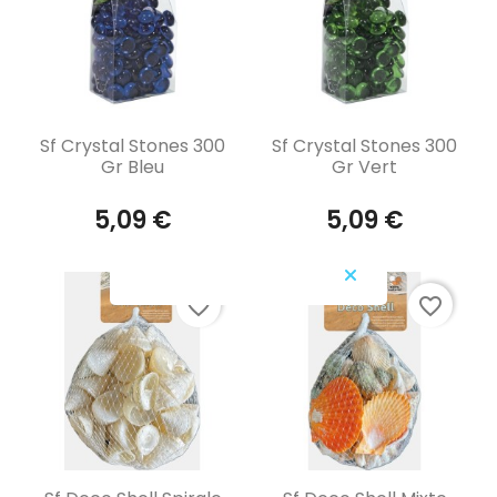
Aperçu rapide
Aperçu rapide


Sf Crystal Stones 300
Sf Crystal Stones 300
Gr Bleu
Gr Vert
5,09 €
5,09 €
favorite_border
favorite_border
Aperçu rapide
Aperçu rapide

