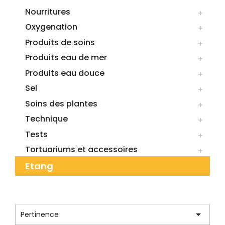
Nourritures

Oxygenation

Produits de soins

Produits eau de mer

Produits eau douce

Sel

Soins des plantes

Technique

Tests

Tortuariums et accessoires

Etang
CATÉGORIE : DIVERS

Pertinence