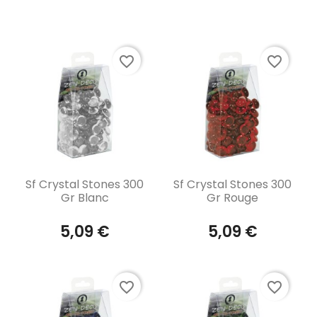
Affichage 1-9 de 9 article(s)
favorite_border
favorite_border
Aperçu rapide
Aperçu rapide


Sf Crystal Stones 300
Sf Crystal Stones 300
Gr Blanc
Gr Rouge
5,09 €
5,09 €
favorite_border
favorite_border