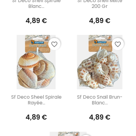
Sf Deco Shell Spirale
Sf Deco Shell Mixte
Blanc...
200 Gr
4,89 €
4,89 €
favorite_border
favorite_border
Aperçu rapide
Aperçu rapide


Sf Deco Sheel Spirale
Sf Deco Snail Brun-
Rayée...
Blanc...
4,89 €
4,89 €