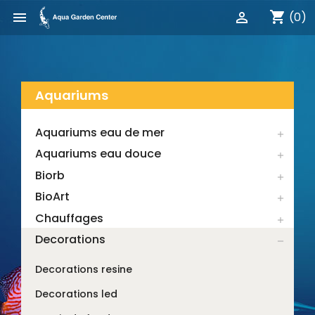
shopping_cart


(0)
Aquariums
Aquariums eau de mer

Aquariums eau douce

Biorb

BioArt

Chauffages

Decorations

Decorations resine
Decorations led