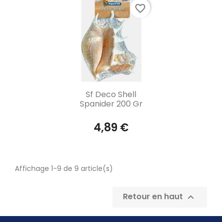
favorite_border
Aperçu rapide

Sf Deco Shell
Spanider 200 Gr
4,89 €
Affichage 1-9 de 9 article(s)
Retour en haut
