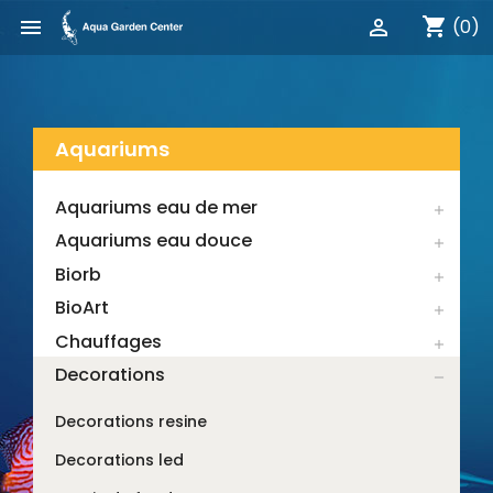
shopping_cart


(0)
Aquariums
Aquariums eau de mer

Aquariums eau douce

Biorb

BioArt

Chauffages

Decorations

Decorations resine
Decorations led