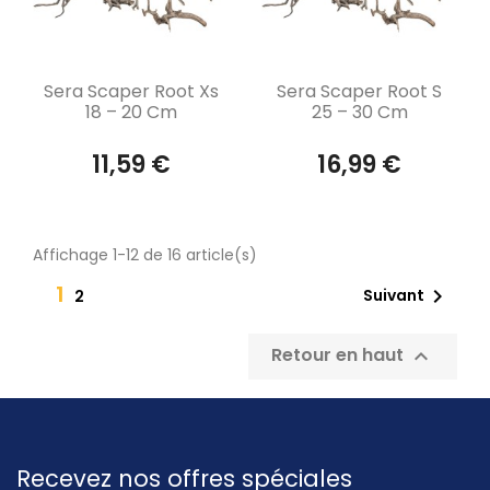
Aperçu rapide
Aperçu rapide


Sera Scaper Root Xs
Sera Scaper Root S
18 – 20 Cm
25 – 30 Cm
11,59 €
16,99 €
Affichage 1-12 de 16 article(s)
1

Suivant
2
Retour en haut

Recevez nos offres spéciales