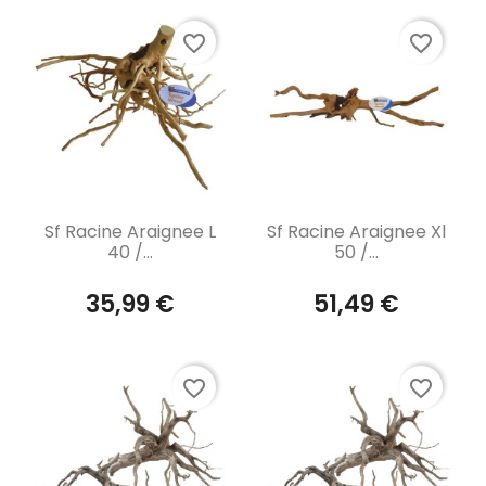
favorite_border
favorite_border
Aperçu rapide
Aperçu rapide


Sf Racine Araignee L
Sf Racine Araignee Xl
40 /...
50 /...
35,99 €
51,49 €
favorite_border
favorite_border