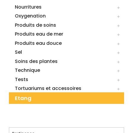
Nourritures

Oxygenation

Produits de soins

Produits eau de mer

Produits eau douce

Sel

Soins des plantes

Technique

Tests

Tortuariums et accessoires

Etang
CATÉGORIE : RACINES ET BOIS
NATUREL