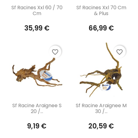
Aperçu rapide
Aperçu rapide


Sf Racines Xxl 60 / 70
Sf Racines Xxl 70 Cm
Cm
& Plus
35,99 €
66,99 €
favorite_border
favorite_border
Aperçu rapide
Aperçu rapide


Sf Racine Araignee S
Sf Racine Araignee M
20 /...
30 /...
9,19 €
20,59 €