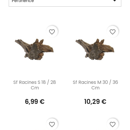

Pertinence
Affichage 1-12 de 16 article(s)
favorite_border
favorite_border
Aperçu rapide
Aperçu rapide


Sf Racines S 18 / 28
Sf Racines M 30 / 36
Cm
Cm
6,99 €
10,29 €
favorite_border
favorite_border