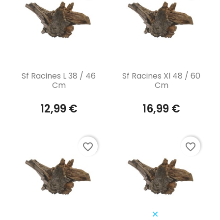
Aperçu rapide
Aperçu rapide


Sf Racines L 38 / 46
Sf Racines Xl 48 / 60
Cm
Cm
12,99 €
16,99 €
favorite_border
favorite_border