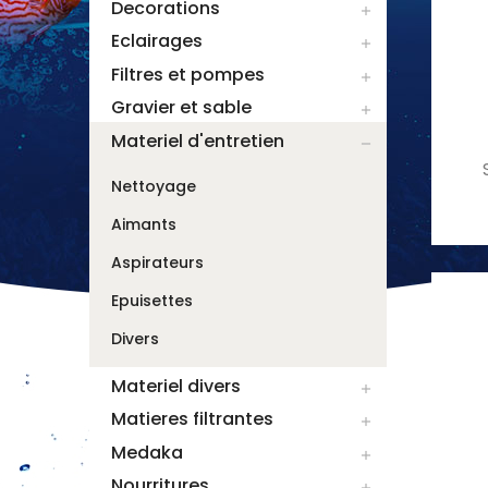
Decorations

Eclairages

Filtres et pompes

Gravier et sable

Materiel d'entretien

Nettoyage
Aimants
Aspirateurs
Epuisettes
Divers
Materiel divers

Matieres filtrantes

Medaka

Nourritures