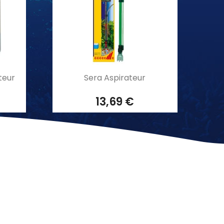
Aperçu rapide

teur
Sera Aspirateur
13,69 €