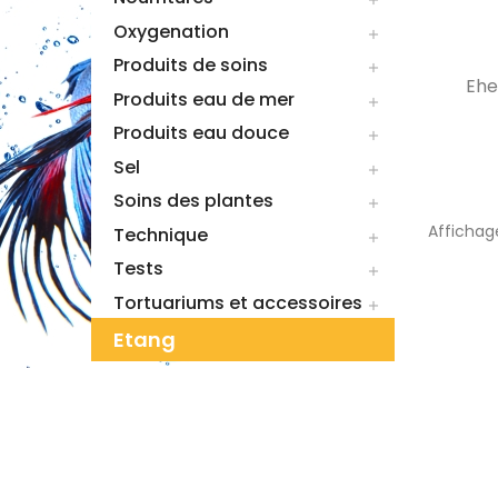

Oxygenation

Produits de soins

Ehe
Produits eau de mer

Produits eau douce

Sel

Soins des plantes

Affichage
Technique

Tests

Tortuariums et accessoires

Etang