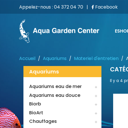
Appelez-nous :
04 372 04 70
|
Facebook
ESHO
Accueil
Aquariums
Materiel d'entretien
CATÉG
Aquariums
Il y a 4 p
Aquariums eau de mer

Aquariums eau douce

Biorb

BioArt

Chauffages
