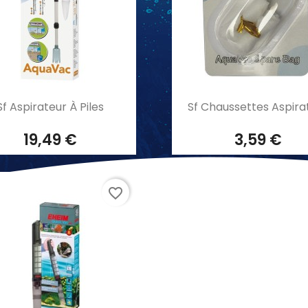
Aperçu rapide
Aperçu rapide


Sf Aspirateur À Piles
Sf Chaussettes Aspira
19,49 €
3,59 €
favorite_border