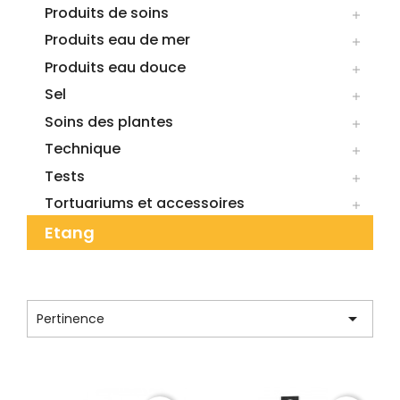
Produits de soins

Produits eau de mer

Produits eau douce

Sel

Soins des plantes

Technique

Tests

Tortuariums et accessoires

Etang
CATÉGORIE : CIANO

Pertinence
Affichage 1-9 de 9 article(s)