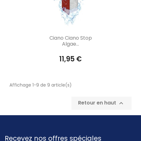
Aperçu rapide

Ciano Ciano Stop
Algae...
11,95 €
Affichage 1-9 de 9 article(s)
Retour en haut

Recevez nos offres spéciales