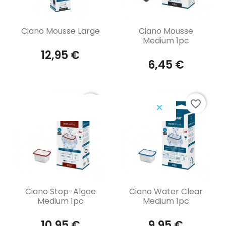
Aperçu rapide
Aperçu rapide


Ciano Mousse Large
Ciano Mousse
Medium 1pc
12,95 €
6,45 €
favorite_border
favorite_border
Aperçu rapide
Aperçu rapide


Ciano Stop-Algae
Ciano Water Clear
Medium 1pc
Medium 1pc
10,95 €
9,95 €