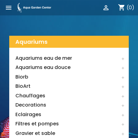
shopping_cart


(0)
Aquariums
Aquariums eau de mer

Aquariums eau douce

Biorb

BioArt

Chauffages

Decorations

Eclairages

Filtres et pompes

Gravier et sable
