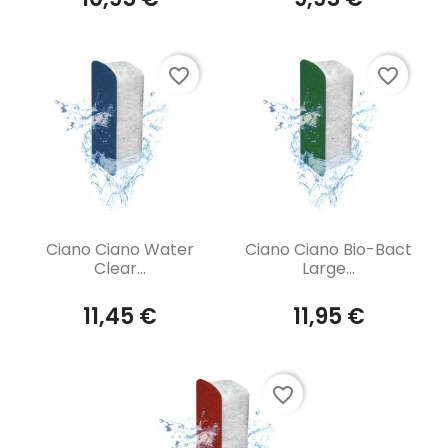
favorite_border
favorite_border
Aperçu rapide
Aperçu rapide


Ciano Ciano Water
Ciano Ciano Bio-Bact
Clear...
Large...
11,45 €
11,95 €
favorite_border