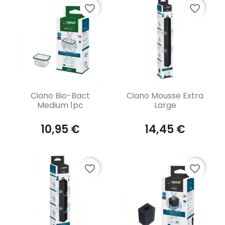
favorite_border
favorite_border
Aperçu rapide
Aperçu rapide


Ciano Bio-Bact
Ciano Mousse Extra
Medium 1pc
Large
10,95 €
14,45 €
favorite_border
favorite_border