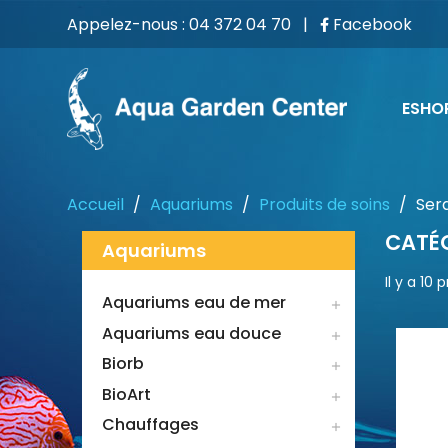
Appelez-nous :
04 372 04 70
|
Facebook
ESHO
Accueil
Aquariums
Produits de soins
Ser
CATÉG
Aquariums
Il y a 10 
Aquariums eau de mer

Aquariums eau douce

Biorb

BioArt

Chauffages
