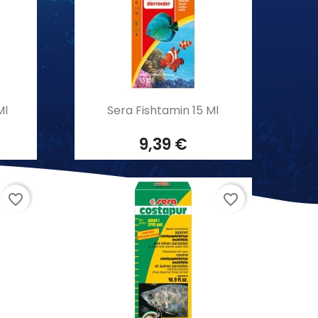
Aperçu rapide

Ml
Sera Fishtamin 15 Ml
9,39 €
favorite_border
favorite_border