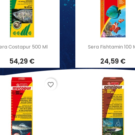
Aperçu rapide
Aperçu rapide


era Costapur 500 Ml
Sera Fishtamin 100 
54,29 €
24,59 €
favorite_border