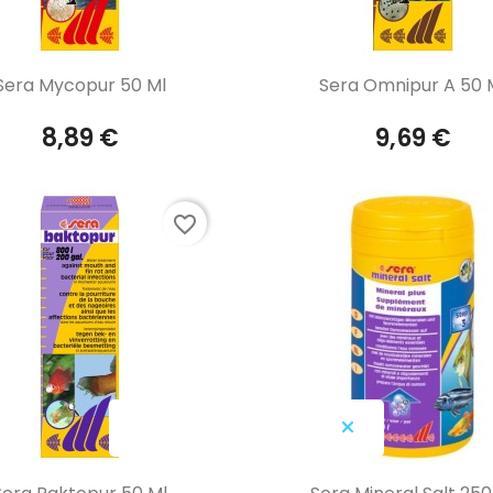
Aperçu rapide
Aperçu rapide


Sera Mycopur 50 Ml
Sera Omnipur A 50 
8,89 €
9,69 €
favorite_border
Aperçu rapide
Aperçu rapide

