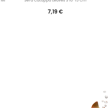
 Ml
Sera Catappa Leaves S 10-15 Cm
7,19 €