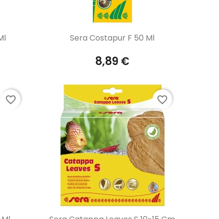
Aperçu rapide

Ml
Sera Costapur F 50 Ml
8,89 €
favorite_border
favorite_border
Aperçu rapide
