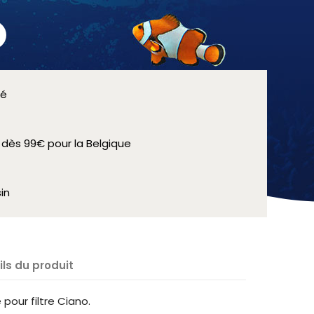
sé
e dès 99€ pour la Belgique
in
ils du produit
our filtre Ciano.