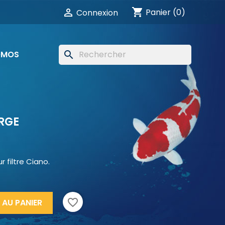
shopping_cart

Panier
(0)
Connexion
OMOS
search
RGE
filtre Ciano.
favorite_border
 AU PANIER