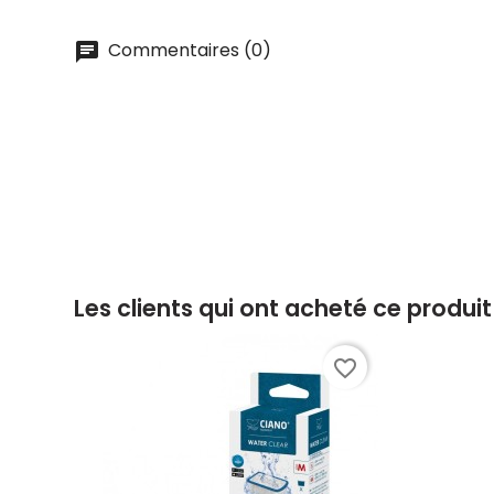
Commentaires (0)
Les clients qui ont acheté ce produi
favorite_border