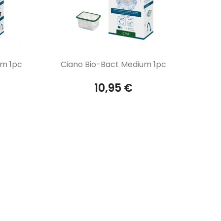
Aperçu rapide

um 1pc
Ciano Bio-Bact Medium 1pc
10,95 €