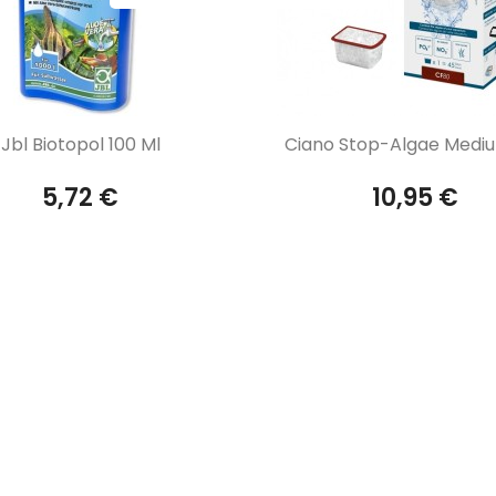
Aperçu rapide
Aperçu rapide


Jbl Biotopol 100 Ml
Ciano Stop-Algae Medi
5,72 €
10,95 €