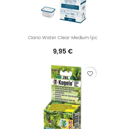
Aperçu rapide

Ciano Water Clear Medium 1pc
9,95 €
favorite_border