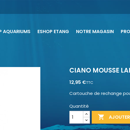
P AQUARIUMS
ESHOP ETANG
NOTRE MAGASIN
PR
CIANO MOUSSE LA
12,95 €
TTC
Cartouche de rechange pour 
Quantité

AJOUTER