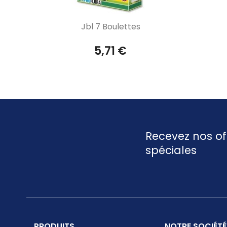
Aperçu rapide

Jbl 7 Boulettes
5,71 €
Recevez nos of
spéciales
PRODUITS
NOTRE SOCIÉTÉ