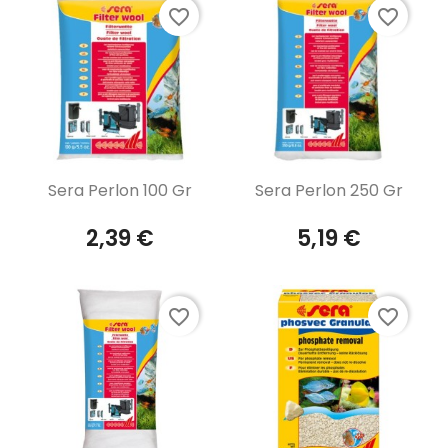
favorite_border
favorite_border
Aperçu rapide
Aperçu rapide


Sera Perlon 100 Gr
Sera Perlon 250 Gr
2,39 €
5,19 €
favorite_border
favorite_border