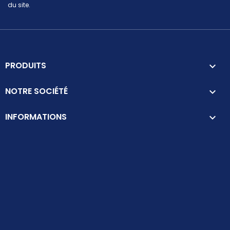
du site.
PRODUITS

NOTRE SOCIÉTÉ

INFORMATIONS
keyboard_arrow_down