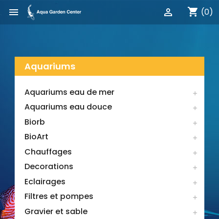
shopping_cart


(0)
Aquariums
Aquariums eau de mer

Aquariums eau douce

Biorb

BioArt

Chauffages

Decorations

Eclairages

Filtres et pompes

Gravier et sable
