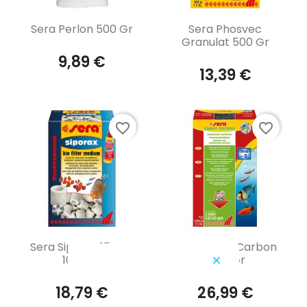
Aperçu rapide
Aperçu rapide


Sera Perlon 500 Gr
Sera Phosvec
Granulat 500 Gr
9,89 €
13,39 €
favorite_border
favorite_border
Aperçu rapide
Aperçu rapide


Sera Siporax 15 Mm
Sera Super Carbon
1000 Ml
1000 Gr
18,79 €
26,99 €