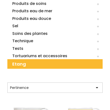
Produits de soins

Produits eau de mer

Produits eau douce

Sel

Soins des plantes

Technique

Tests

Tortuariums et accessoires

Etang
CATÉGORIE : SERA

Pertinence
Affichage 1-12 de 19 article(s)