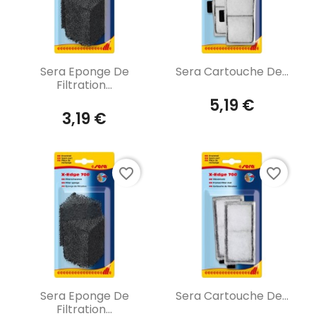
Aperçu rapide
Aperçu rapide


Sera Eponge De
Sera Cartouche De...
Filtration...
5,19 €
3,19 €
favorite_border
favorite_border
Aperçu rapide
Aperçu rapide


Sera Eponge De
Sera Cartouche De...
Filtration...