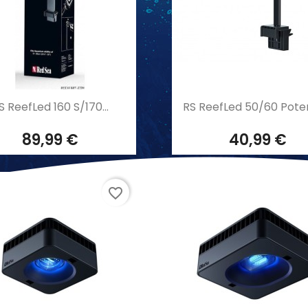
Aperçu rapide
Aperçu rapide


S ReefLed 160 S/170...
RS ReefLed 50/60 Poten
89,99 €
40,99 €
favorite_border