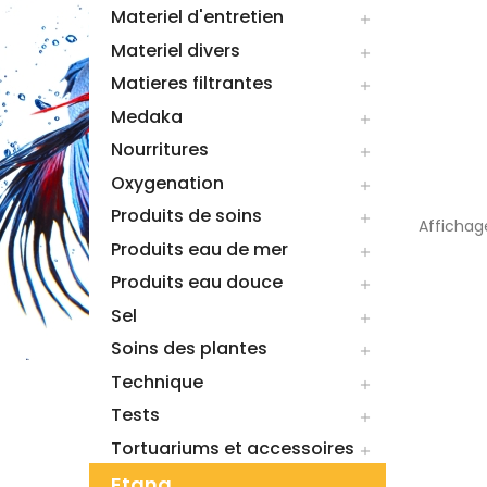
Materiel d'entretien

Materiel divers

Matieres filtrantes

Medaka

Nourritures

Oxygenation

Produits de soins

Affichage
Produits eau de mer

Produits eau douce

Sel

Soins des plantes

Technique

Tests

Tortuariums et accessoires

Etang