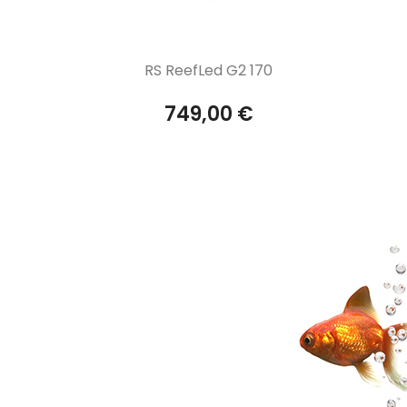
Aperçu rapide

RS ReefLed G2 170
749,00 €