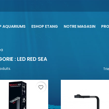
P AQUARIUMS
ESHOP ETANG
NOTRE MAGASIN
PR
ea
ORIE : LED RED SEA
roduits.
Trie
favorite_border