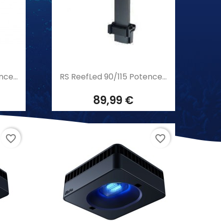
Aperçu rapide

ce...
RS ReefLed 90/115 Potence...
89,99 €
favorite_border
favorite_border