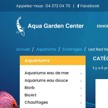
Appelez-nous :
04 372 04 70
|
Facebook
ESHO
Accueil
Aquariums
Eclairages
Led Red S
CATÉG
Aquariums
Il y a 6 p
Aquariums eau de mer

Aquariums eau douce

Biorb

BioArt

Chauffages
