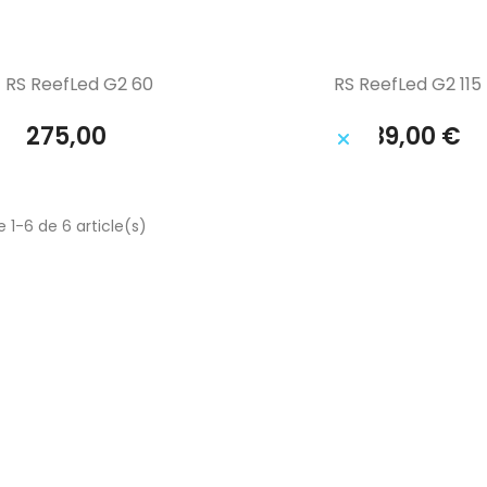
Aperçu rapide
Aperçu rapide


RS ReefLed G2 60
RS ReefLed G2 115
275,00 €
439,00 €
 1-6 de 6 article(s)