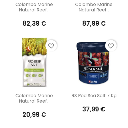
Aperçu rapide
Aperçu rapide


Colombo Marine
Colombo Marine
Natural Reef...
Natural Reef...
82,39 €
87,99 €
favorite_border
favorite_border
Aperçu rapide
Aperçu rapide


Colombo Marine
RS Red Sea Salt 7 Kg
Natural Reef...
37,99 €
20,99 €