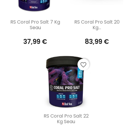
Aperçu rapide
Aperçu rapide


RS Coral Pro Salt 7 Kg
RS Coral Pro Salt 20
Seau
Kg...
37,99 €
83,99 €
favorite_border
Aperçu rapide

RS Coral Pro Salt 22
Kg Seau