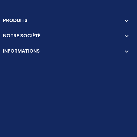
PRODUITS

NOTRE SOCIÉTÉ

INFORMATIONS
keyboard_arrow_down