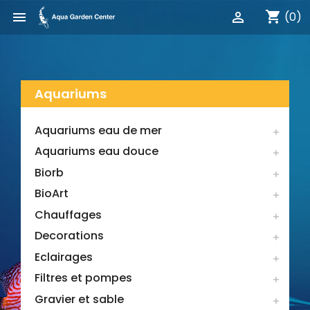
shopping_cart


(0)
Aquariums
Aquariums eau de mer

Aquariums eau douce

Biorb

BioArt

Chauffages

Decorations

Eclairages

Filtres et pompes

Gravier et sable
