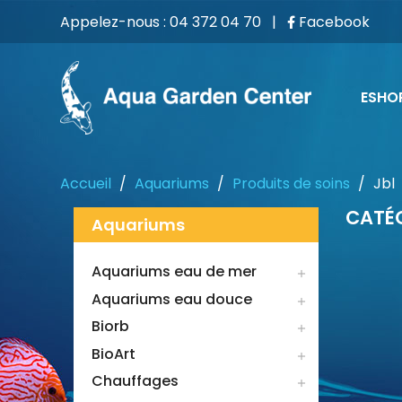
Appelez-nous :
04 372 04 70
|
Facebook
ESHO
Accueil
Aquariums
Produits de soins
Jbl
CATÉG
Aquariums
Aquariums eau de mer

Aquariums eau douce

Biorb

BioArt

Chauffages
