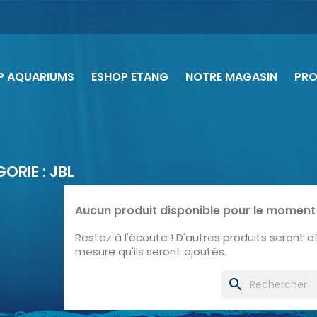
P AQUARIUMS
ESHOP ETANG
NOTRE MAGASIN
PR
ORIE : JBL
Aucun produit disponible pour le moment
Restez à l'écoute ! D'autres produits seront aff
mesure qu'ils seront ajoutés.
search