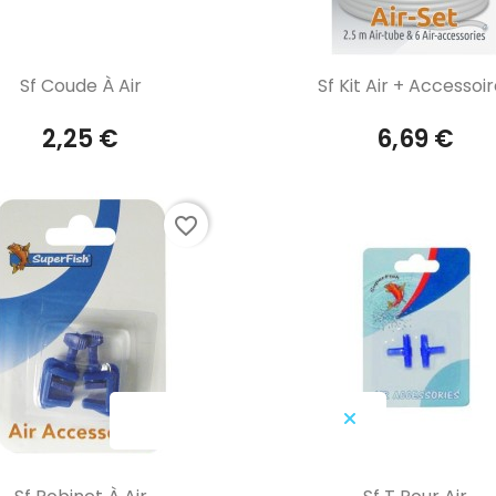
Aperçu rapide
Aperçu rapide


Sf Coude À Air
Sf Kit Air + Accessoi
2,25 €
6,69 €
favorite_border
Aperçu rapide
Aperçu rapide

