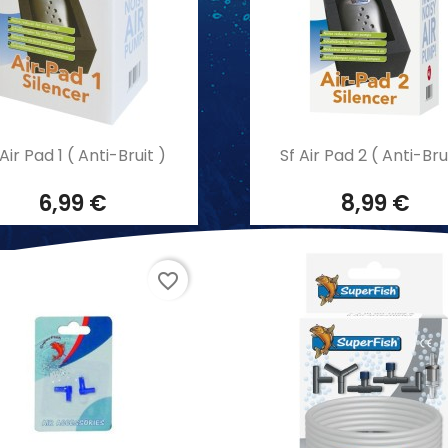
Aperçu rapide
Aperçu rapide


 Air Pad 1 ( Anti-Bruit )
Sf Air Pad 2 ( Anti-Bru
6,99 €
8,99 €
favorite_border