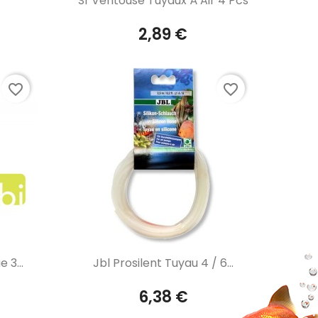
Sf Ventouse Tuyaux À Air 4 Pcs
2,89 €
favorite_border
favorite_border
Aperçu rapide

 3...
Jbl Prosilent Tuyau 4 / 6...
6,38 €