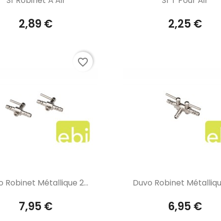
Sf Robinet À Air
Sf T Pour Air
2,89 €
2,25 €
favorite_border
Aperçu rapide
Aperçu rapide


 Robinet Métallique 2...
Duvo Robinet Métallique
7,95 €
6,95 €