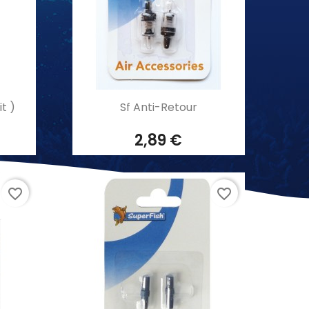
Aperçu rapide

it )
Sf Anti-Retour
2,89 €
favorite_border
favorite_border