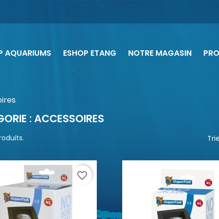
P AQUARIUMS
ESHOP ETANG
NOTRE MAGASIN
PR
ires
ORIE : ACCESSOIRES
produits.
Trie
favorite_border