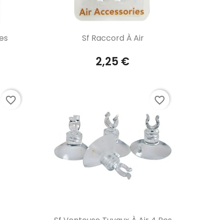
Aperçu rapide

res
Sf Raccord À Air
2,25 €
favorite_border
favorite_border
Aperçu rapide
