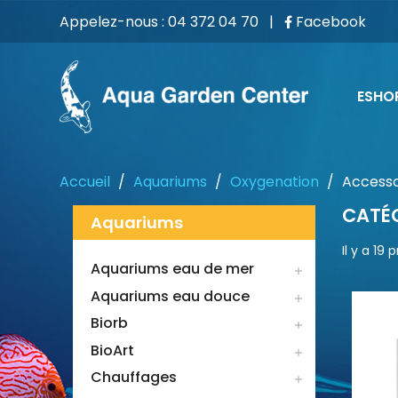
Appelez-nous :
04 372 04 70
|
Facebook
ESHO
Accueil
Aquariums
Oxygenation
Accesso
CATÉG
Aquariums
Il y a 19 
Aquariums eau de mer

Aquariums eau douce

Biorb

BioArt

Chauffages
