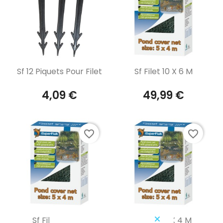
Aperçu rapide
Aperçu rapide


Sf 12 Piquets Pour Filet
Sf Filet 10 X 6 M
4,09 €
49,99 €
favorite_border
favorite_border
Aperçu rapide
Aperçu rapide


Sf Filet 3 X 2 M
Sf Filet 3 X 4 M