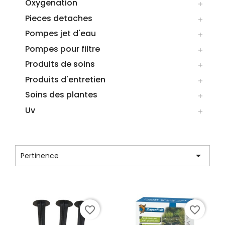
Oxygenation

Pieces detaches

Pompes jet d'eau

Pompes pour filtre

Produits de soins

Produits d'entretien

Soins des plantes

Uv

CATÉGORIE : FILETS

Pertinence
Affichage 1-7 de 7 article(s)
favorite_border
favorite_border