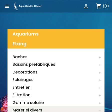
shopping_cart


(0)
Aquariums
Etang
Baches

Bassins prefabriques

Decorations

Eclairages

Entretien

Filtration

Gamme solaire

Materiel divers
