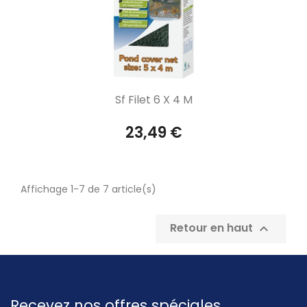
Aperçu rapide

Sf Filet 6 X 4 M
23,49 €
Affichage 1-7 de 7 article(s)
Retour en haut

Recevez nos offres spéciales