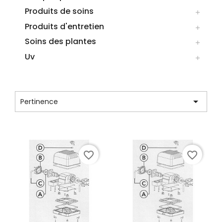
Produits de soins

Produits d'entretien

Soins des plantes

Uv

CATÉGORIE : OXYGENATION

Pertinence
Affichage 1-12 de 56 article(s)
favorite_border
favorite_border