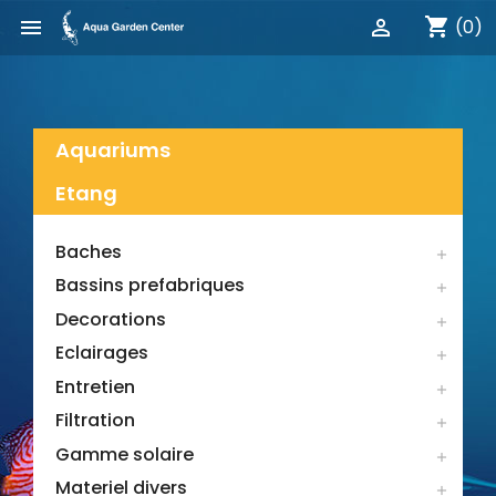
shopping_cart


(0)
Aquariums
Etang
Baches

Bassins prefabriques

Decorations

Eclairages

Entretien

Filtration

Gamme solaire

Materiel divers
