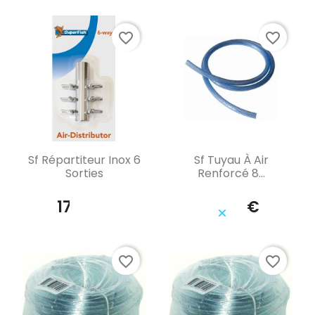
favorite_border
favorite_border
Aperçu rapide
Aperçu rapide


Sf Répartiteur Inox 6
Sf Tuyau À Air
Sorties
Renforcé 8...
17,49 €
29,99 €
favorite_border
favorite_border