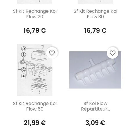
Aperçu rapide
Aperçu rapide


Sf Kit Rechange Koi
Sf Kit Rechange Koi
Flow 20
Flow 30
16,79 €
16,79 €
favorite_border
favorite_border
Aperçu rapide
Aperçu rapide


Sf Kit Rechange Koi
Sf Koi Flow
Flow 60
Répartiteur...
21,99 €
3,09 €