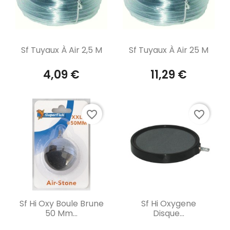
Aperçu rapide
Aperçu rapide


Sf Tuyaux À Air 2,5 M
Sf Tuyaux À Air 25 M
4,09 €
11,29 €
favorite_border
favorite_border
Aperçu rapide
Aperçu rapide


Sf Hi Oxy Boule Brune
Sf Hi Oxygene
50 Mm...
Disque...