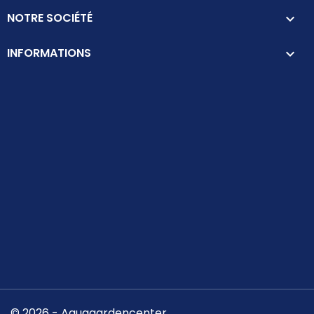
NOTRE SOCIÉTÉ

INFORMATIONS
keyboard_arrow_down
© 2026 - Aquagardencenter