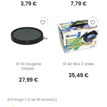
3,79 €
7,79 €
favorite_border
favorite_border
Aperçu rapide
Aperçu rapide


Sf Hi Oxygene
Sf Air Box 2 Voies
Disque...
35,49 €
27,99 €
Affichage 1-12 de 56 article(s)