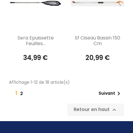
Aperçu rapide
Aperçu rapide


Sera Epuissette
Sf Ciseau Bassin 150
Feuilles...
Cm
34,99 €
20,99 €
Affichage 1-12 de 18 article(s)
1

Suivant
2
Retour en haut
