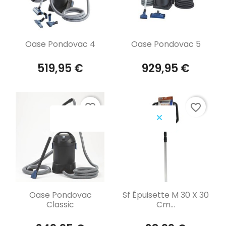
Aperçu rapide
Aperçu rapide


Oase Pondovac 4
Oase Pondovac 5
519,95 €
929,95 €
favorite_border
favorite_border
Aperçu rapide
Aperçu rapide


Oase Pondovac
Sf Épuisette M 30 X 30
Classic
Cm...