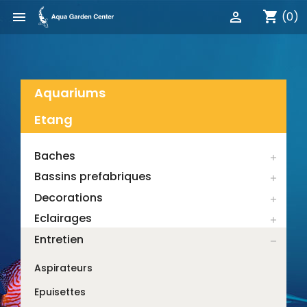
shopping_cart


(0)
Aquariums
Etang
Baches

Bassins prefabriques

Decorations

Eclairages

Entretien

Aspirateurs
Epuisettes