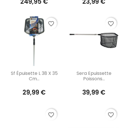
249,95 €
23,99 €
favorite_border
favorite_border
Aperçu rapide
Aperçu rapide


Sf Épuisette L 38 X 35
Sera Epuissette
Cm...
Poissons...
29,99 €
39,99 €
favorite_border
favorite_border