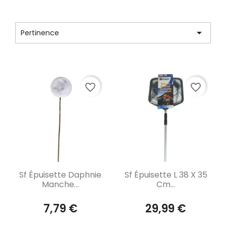
CATÉGORIE : ENTRETIEN

Pertinence
Affichage 1-12 de 18 article(s)
favorite_border
favorite_border
Aperçu rapide
Aperçu rapide


Sf Épuisette Daphnie
Sf Épuisette L 38 X 35
Manche...
Cm...
7,79 €
29,99 €