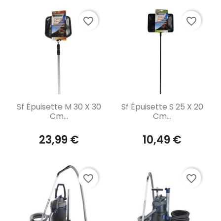
favorite_border
favorite_border
Aperçu rapide
Aperçu rapide


Sf Épuisette M 30 X 30
Sf Épuisette S 25 X 20
Cm...
Cm...
23,99 €
10,49 €
favorite_border
favorite_border