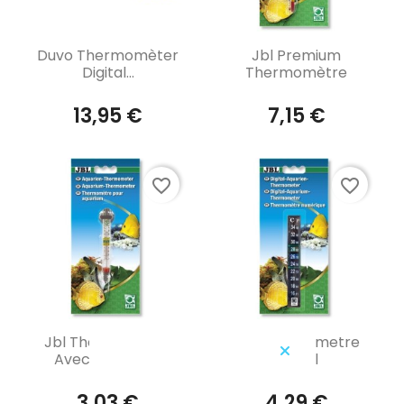
Aperçu rapide
Aperçu rapide


Duvo Thermomèter
Jbl Premium
Digital...
Thermomètre
13,95 €
7,15 €
favorite_border
favorite_border
Aperçu rapide
Aperçu rapide


Jbl Thermometre
Jbl Thermometre
Avec Ventouse
Digital
3,03 €
4,29 €