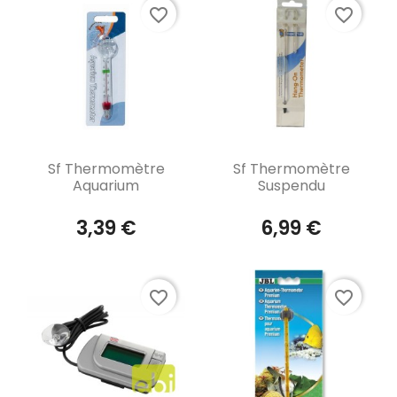
favorite_border
favorite_border
Aperçu rapide
Aperçu rapide


Sf Thermomètre
Sf Thermomètre
Aquarium
Suspendu
3,39 €
6,99 €
favorite_border
favorite_border