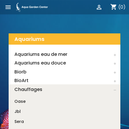
shopping_cart


(0)
Aquariums
Aquariums eau de mer

Aquariums eau douce

Biorb

BioArt

Chauffages

Oase
Jbl
Sera