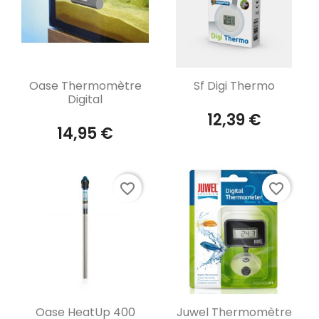
Aperçu rapide
Aperçu rapide


Oase Thermomètre
Sf Digi Thermo
Digital
12,39 €
14,95 €
favorite_border
favorite_border
Aperçu rapide
Aperçu rapide


Oase HeatUp 400
Juwel Thermomètre