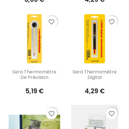
favorite_border
favorite_border
Aperçu rapide
Aperçu rapide


Sera Thermomètre
Sera Thermomètre
De Précision
Digital
5,19 €
4,29 €
favorite_border
favorite_border