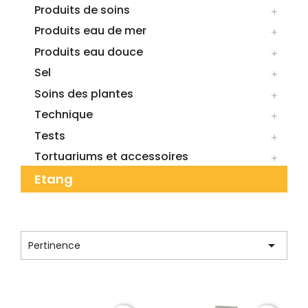
Produits de soins

Produits eau de mer

Produits eau douce

Sel

Soins des plantes

Technique

Tests

Tortuariums et accessoires

Etang
CATÉGORIE : THERMOMETRES

Pertinence
Affichage 1-12 de 13 article(s)