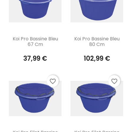
Aperçu rapide
Aperçu rapide


Koi Pro Bassine Bleu
Koi Pro Bassine Bleu
67 Cm
80 Cm
37,99 €
102,99 €
favorite_border
favorite_border
Aperçu rapide
Aperçu rapide

