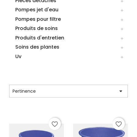
Pieces detaches

Pompes jet d'eau

Pompes pour filtre

Produits de soins

Produits d'entretien

Soins des plantes

Uv

CATÉGORIE : BASSINS DE
QUARANTAINE

Pertinence
Affichage 1-9 de 9 article(s)
favorite_border
favorite_border