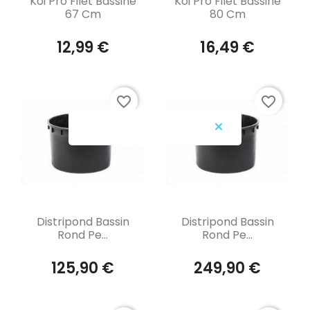
Koi Pro Filet Bassine
Koi Pro Filet Bassine
67 Cm
80 Cm
12,99 €
16,49 €
favorite_border
favorite_border
Aperçu rapide
Aperçu rapide


Distripond Bassin
Distripond Bassin
Rond Pe...
Rond Pe...
125,90 €
249,90 €