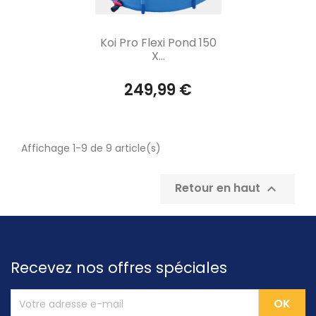
Aperçu rapide

Koi Pro Flexi Pond 150
X...
249,99 €
Affichage 1-9 de 9 article(s)
Retour en haut

Recevez nos offres spéciales