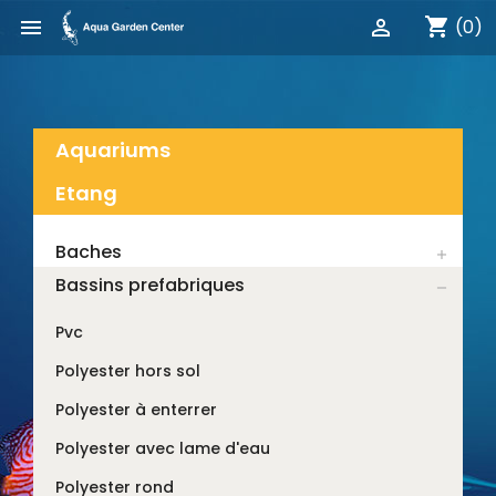
shopping_cart


(0)
Aquariums
Etang
Baches

Bassins prefabriques

Pvc
Polyester hors sol
Polyester à enterrer
Polyester avec lame d'eau
Polyester rond