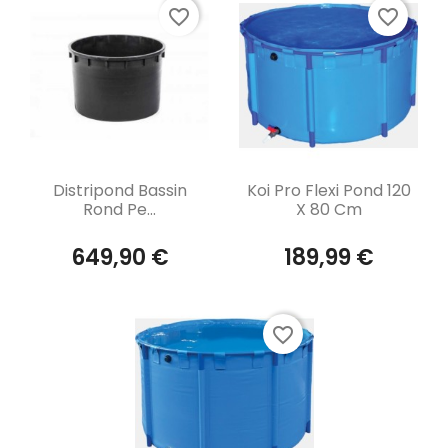
favorite_border
favorite_border
Aperçu rapide
Aperçu rapide


Distripond Bassin
Koi Pro Flexi Pond 120
Rond Pe...
X 80 Cm
649,90 €
189,99 €
favorite_border