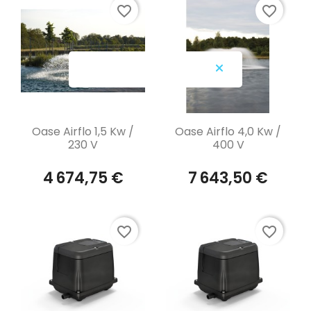
favorite_border
favorite_border
Aperçu rapide
Aperçu rapide


Oase Airflo 1,5 Kw /
Oase Airflo 4,0 Kw /
230 V
400 V
4 674,75 €
7 643,50 €
favorite_border
favorite_border