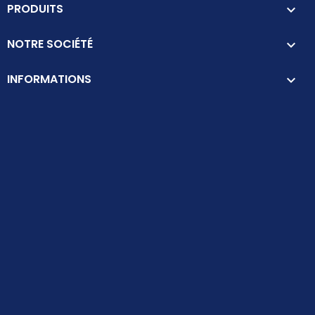
PRODUITS

NOTRE SOCIÉTÉ

INFORMATIONS
keyboard_arrow_down