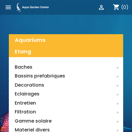
shopping_cart


(0)
Aquariums
Etang
Baches

Bassins prefabriques

Decorations

Eclairages

Entretien

Filtration

Gamme solaire

Materiel divers
