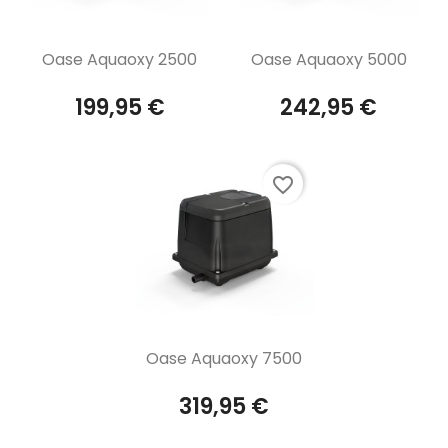
Aperçu rapide
Aperçu rapide


Oase Aquaoxy 2500
Oase Aquaoxy 5000
199,95 €
242,95 €
favorite_border
Aperçu rapide

Oase Aquaoxy 7500
319,95 €