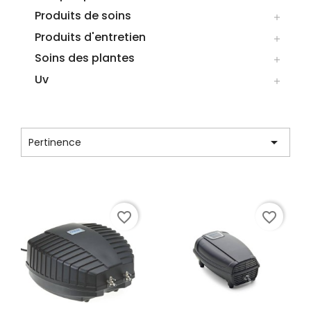
Produits de soins

Produits d'entretien

Soins des plantes

Uv

CATÉGORIE : OASE

Pertinence
Affichage 1-9 de 9 article(s)
favorite_border
favorite_border