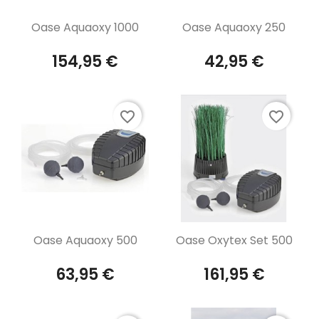
Aperçu rapide
Aperçu rapide


Oase Aquaoxy 1000
Oase Aquaoxy 250
154,95 €
42,95 €
favorite_border
favorite_border
Aperçu rapide
Aperçu rapide


Oase Aquaoxy 500
Oase Oxytex Set 500
63,95 €
161,95 €