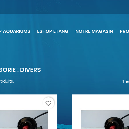
P AQUARIUMS
ESHOP ETANG
NOTRE MAGASIN
PR
ORIE : DIVERS
produits.
Trie
favorite_border