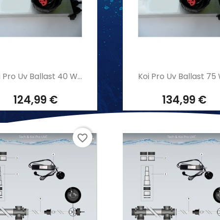
Aperçu rapide
Aperçu rapide


i Pro Uv Ballast 40 W...
Koi Pro Uv Ballast 75 W
124,99 €
134,99 €
favorite_border