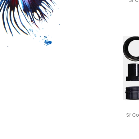
Sf 
Sf Co