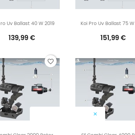
Aperçu rapide
Aperçu rapide


Pro Uv Ballast 40 W 2019
Koi Pro Uv Ballast 75 W
139,99 €
151,99 €
favorite_border
Aperçu rapide
Aperçu rapide

