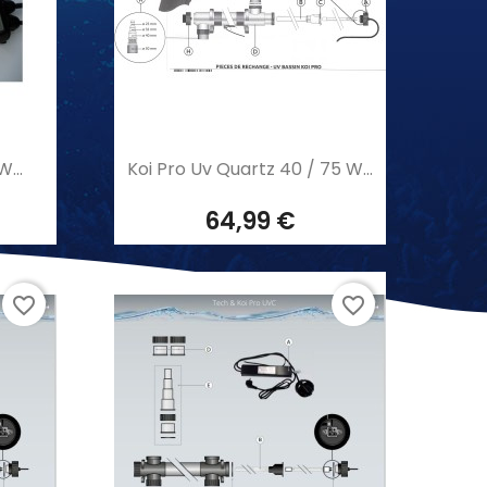
Aperçu rapide

...
Koi Pro Uv Quartz 40 / 75 W...
64,99 €
favorite_border
favorite_border