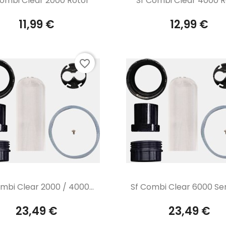
Combi Clear 2000 Rotor
Sf Combi Clear 4000 R
11,99 €
12,99 €
favorite_border
Aperçu rapide
Aperçu rapide


mbi Clear 2000 / 4000...
Sf Combi Clear 6000 Serv
23,49 €
23,49 €