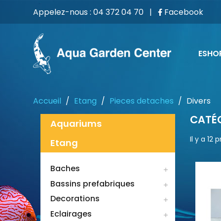
Appelez-nous :
04 372 04 70
|
Facebook
ESHO
Accueil
Etang
Pieces detaches
Divers
CATÉG
Aquariums
Il y a 12 
Etang
Baches

Bassins prefabriques

Decorations

Eclairages
