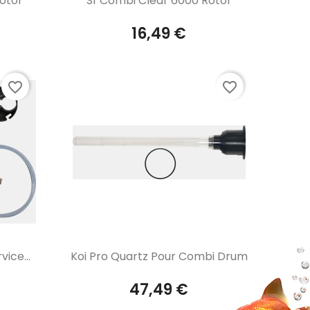
otor
Sf Combi Clear 6000 Rotor
16,49 €
favorite_border
favorite_border
Aperçu rapide

ice...
Koi Pro Quartz Pour Combi Drum
47,49 €