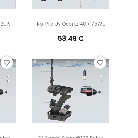
Aperçu rapide

 2019
Koi Pro Uv Quartz 40 / 75W...
58,49 €
favorite_border
favorite_border
Aperçu rapide
