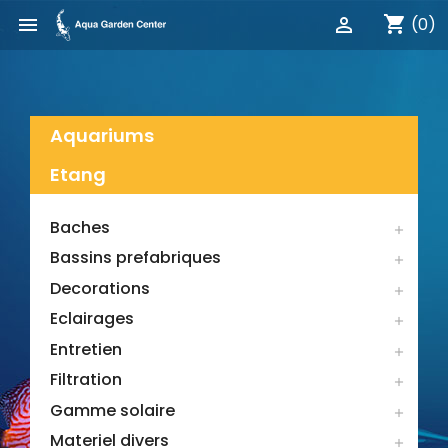
shopping_cart


(0)
Aquariums
Etang
Baches

Bassins prefabriques

Decorations

Eclairages

Entretien

Filtration

Gamme solaire

Materiel divers
