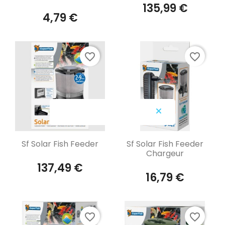
135,99 €
4,79 €
favorite_border
favorite_border
Aperçu rapide
Aperçu rapide


Sf Solar Fish Feeder
Sf Solar Fish Feeder
Chargeur
137,49 €
16,79 €
favorite_border
favorite_border