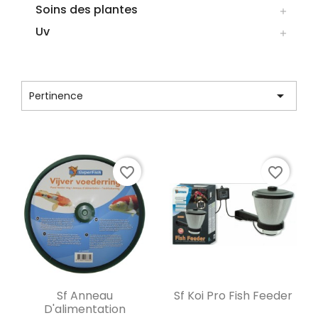
Soins des plantes

Uv

CATÉGORIE : DISTRIBUTEURS

Pertinence
Affichage 1-6 de 6 article(s)
favorite_border
favorite_border
Aperçu rapide
Aperçu rapide


Sf Anneau
Sf Koi Pro Fish Feeder
D'alimentation