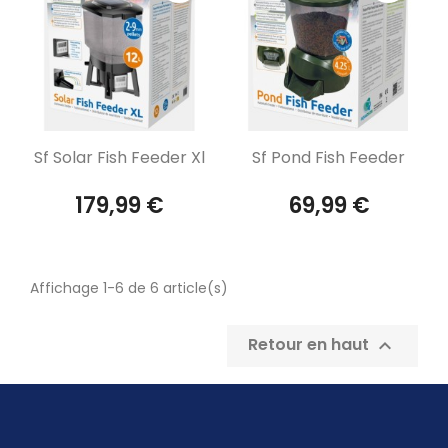
Aperçu rapide
Aperçu rapide


Sf Solar Fish Feeder Xl
Sf Pond Fish Feeder
179,99 €
69,99 €
Affichage 1-6 de 6 article(s)
Retour en haut
