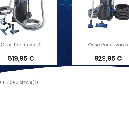
Aperçu rapide
Aperçu rapide


Oase Pondovac 4
Oase Pondovac 5
519,95 €
929,95 €
 1-3 de 3 article(s)