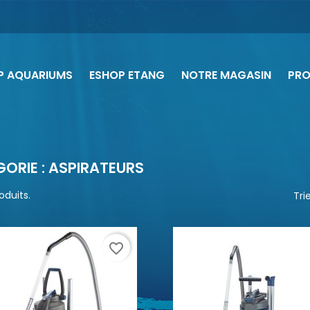
P AQUARIUMS
ESHOP ETANG
NOTRE MAGASIN
PR
ORIE : ASPIRATEURS
roduits.
Trie
favorite_border