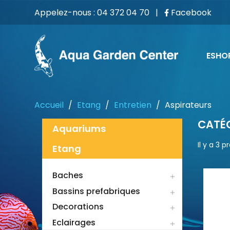
Appelez-nous :
04 372 04 70
|
Facebook
ESHO
Accueil
Etang
Entretien
Aspirateurs
CATÉG
Aquariums
Il y a 3 p
Etang
Baches

Bassins prefabriques

Decorations

Eclairages
