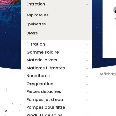
Entretien

Aspirateurs
Epuisettes
Divers
Filtration

Gamme solaire

Materiel divers

Matieres filtrantes

Affichage
Nourritures

Oxygenation

Pieces detaches

Pompes jet d'eau

Pompes pour filtre

Produits de soins
