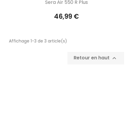
Aperçu rapide

Sera Air 550 R Plus
46,99 €
Affichage 1-3 de 3 article(s)
Retour en haut
