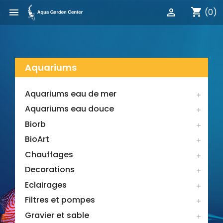
shopping_cart


(0)
Aquariums
Aquariums eau de mer

Aquariums eau douce

Biorb

BioArt

Chauffages

Decorations

Eclairages

Filtres et pompes

Gravier et sable
