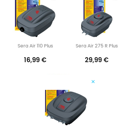
Aperçu rapide
Aperçu rapide


Sera Air 110 Plus
Sera Air 275 R Plus
16,99 €
29,99 €
favorite_border