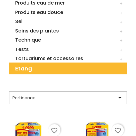
Produits eau de mer

Produits eau douce

Sel

Soins des plantes

Technique

Tests

Tortuariums et accessoires

Etang
CATÉGORIE : SERA

Pertinence
Affichage 1-3 de 3 article(s)
favorite_border
favorite_border