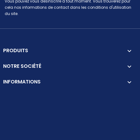
Vous pouvez vous désinscrire à tout moment. Vous trouverez pour
cela nos informations de contact dans les conditions d'utilisation
du site.
PRODUITS

NOTRE SOCIÉTÉ

INFORMATIONS
keyboard_arrow_down