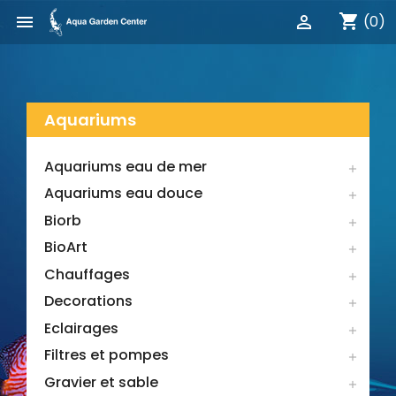
shopping_cart


(0)
Aquariums
Aquariums eau de mer

Aquariums eau douce

Biorb

BioArt

Chauffages

Decorations

Eclairages

Filtres et pompes

Gravier et sable
