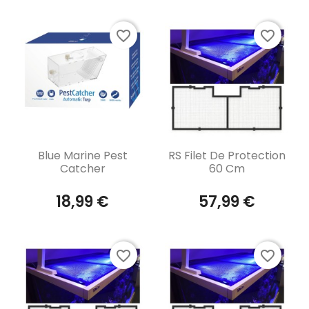
favorite_border
favorite_border
Aperçu rapide
Aperçu rapide


Blue Marine Pest
RS Filet De Protection
Catcher
60 Cm
18,99 €
57,99 €
favorite_border
favorite_border