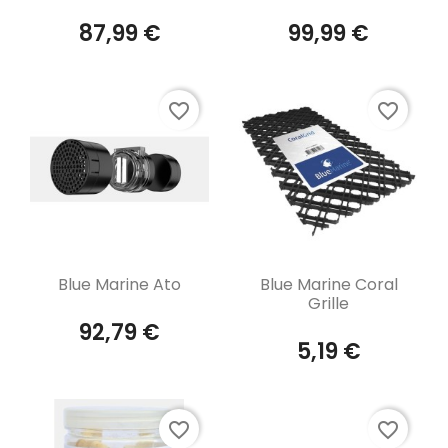
87,99 €
99,99 €
favorite_border
favorite_border
Aperçu rapide
Aperçu rapide


Blue Marine Ato
Blue Marine Coral
Grille
92,79 €
5,19 €
favorite_border
favorite_border