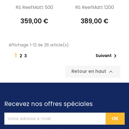
Aperçu rapide
Aperçu rapide


RS ReefMatt 500
RS ReefMatt 1200
359,00 €
389,00 €
Affichage 1-12 de 26 article(s)
1

Suivant
2
3
Retour en haut

Recevez nos offres spéciales