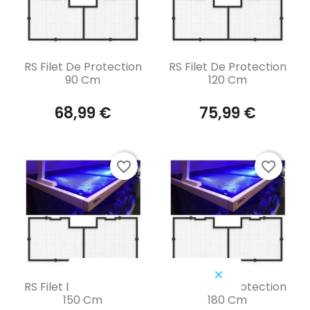
Aperçu rapide
Aperçu rapide


RS Filet De Protection
RS Filet De Protection
90 Cm
120 Cm
68,99 €
75,99 €
favorite_border
favorite_border
Aperçu rapide
Aperçu rapide


RS Filet De Protection
RS Filet De Protection
150 Cm
180 Cm