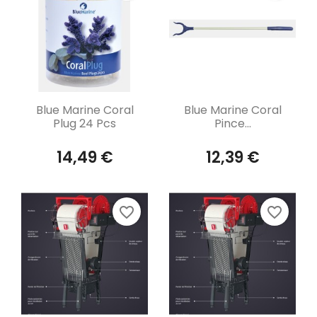
Aperçu rapide
Aperçu rapide


Blue Marine Coral
Blue Marine Coral
Plug 24 Pcs
Pince...
14,49 €
12,39 €
favorite_border
favorite_border