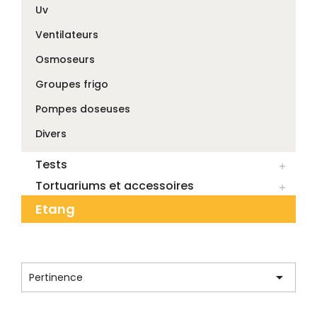
Uv
Ventilateurs
Osmoseurs
Groupes frigo
Pompes doseuses
Divers
Tests

Tortuariums et accessoires

Etang
CATÉGORIE : DIVERS

Pertinence
Affichage 1-12 de 26 article(s)