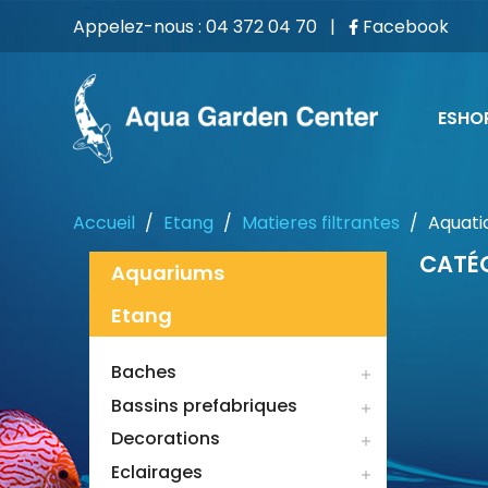
Appelez-nous :
04 372 04 70
|
Facebook
ESHO
Accueil
Etang
Matieres filtrantes
Aquati
CATÉG
Aquariums
Etang
Baches

Bassins prefabriques

Decorations

Eclairages
