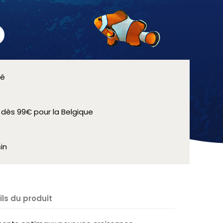
sé
e dès 99€ pour la Belgique
in
ils du produit