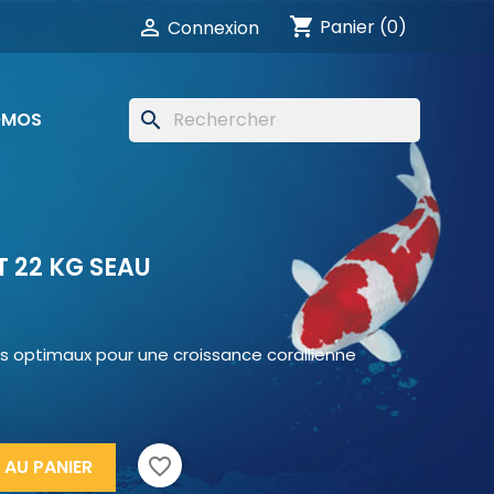
shopping_cart

Panier
(0)
Connexion
OMOS
search
T 22 KG SEAU
s optimaux pour une croissance corallienne
favorite_border
 AU PANIER