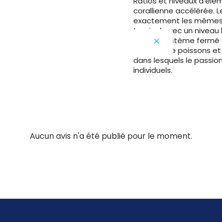
Ratios et niveaux d’él
corallienne accélérée. L
exactement les mêmes p
tropical avec un niveau 
dans le système fermé d
les bacs de poissons et 
dans lesquels le passio
individuels.
Aucun avis n'a été publié pour le moment.