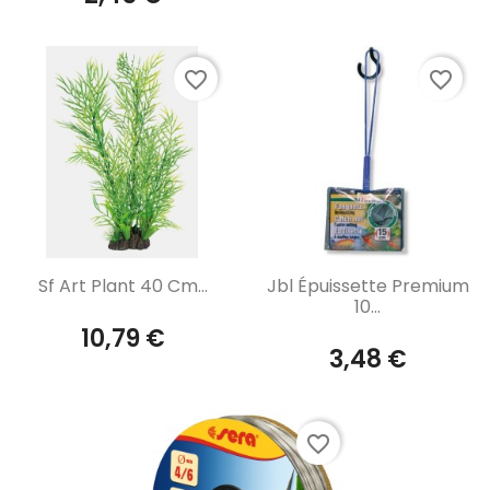
favorite_border
favorite_border
Aperçu rapide
Aperçu rapide


Sf Art Plant 40 Cm...
Jbl Épuissette Premium
10...
10,79 €
3,48 €
favorite_border