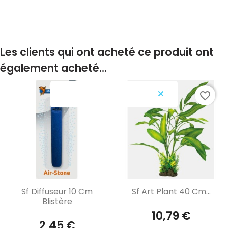
Les clients qui ont acheté ce produit ont
également acheté...
favorite_border
favorite_border
Aperçu rapide
Aperçu rapide


Sf Diffuseur 10 Cm
Sf Art Plant 40 Cm...
Blistère
10,79 €
2,45 €