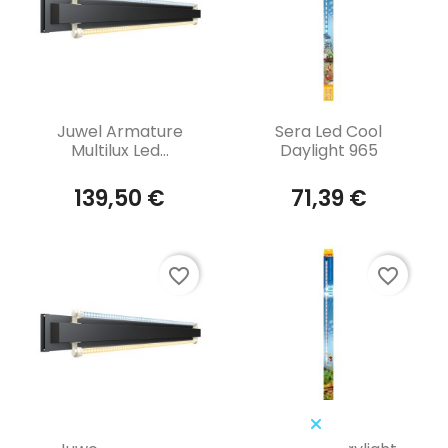
Aperçu rapide
Aperçu rapide


Juwel Armature
Sera Led Cool
Multilux Led...
Daylight 965
139,50 €
71,39 €
favorite_border
favorite_border
Aperçu rapide
Aperçu rapide

