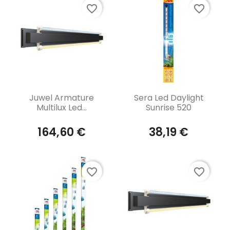
favorite_border
favorite_border
Aperçu rapide
Aperçu rapide


Juwel Armature
Sera Led Daylight
Multilux Led...
Sunrise 520
164,60 €
38,19 €
favorite_border
favorite_border