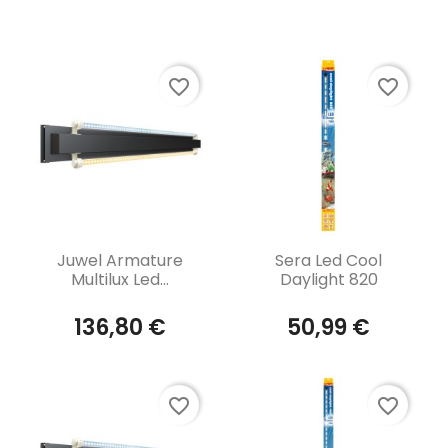
Affichage 13-24 de 112 article(s)
favorite_border
favorite_border
Aperçu rapide
Aperçu rapide


Juwel Armature
Sera Led Cool
Multilux Led...
Daylight 820
136,80 €
50,99 €
favorite_border
favorite_border