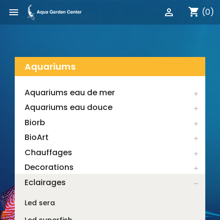
shopping_cart


(0)
Aquariums
Aquariums eau de mer

Aquariums eau douce

Biorb

BioArt

Chauffages

Decorations

Eclairages

Led sera