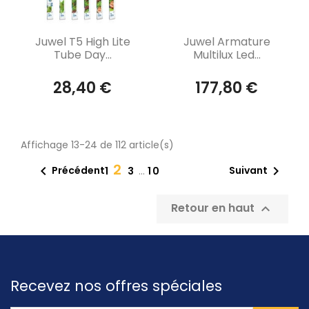
Aperçu rapide
Aperçu rapide


Juwel T5 High Lite
Juwel Armature
Tube Day...
Multilux Led...
28,40 €
177,80 €
Affichage 13-24 de 112 article(s)
2


Précédent
Suivant
1
3
…
10
Retour en haut

Recevez nos offres spéciales