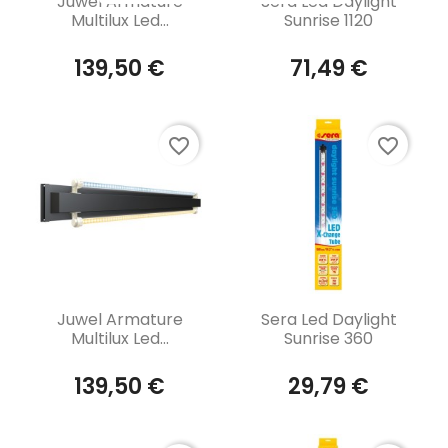
Juwel Armature
Sera Led Daylight
Multilux Led...
Sunrise 1120
139,50 €
71,49 €
favorite_border
favorite_border
Aperçu rapide
Aperçu rapide


Juwel Armature
Sera Led Daylight
Multilux Led...
Sunrise 360
139,50 €
29,79 €