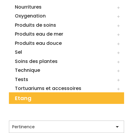
Nourritures

Oxygenation

Produits de soins

Produits eau de mer

Produits eau douce

Sel

Soins des plantes

Technique

Tests

Tortuariums et accessoires

Etang
CATÉGORIE : ECLAIRAGES

Pertinence