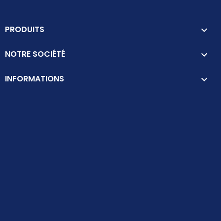
PRODUITS

NOTRE SOCIÉTÉ

INFORMATIONS
keyboard_arrow_down