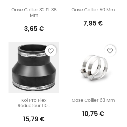
Aperçu rapide
Aperçu rapide


Oase Collier 32 Et 38
Oase Collier 50 Mm
Mm
7,95 €
3,65 €
favorite_border
favorite_border
Aperçu rapide
Aperçu rapide


Koi Pro Flex
Oase Collier 63 Mm
Réducteur 110...
10,75 €
15,79 €