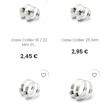
Aperçu rapide
Aperçu rapide


Oase Collier 16 / 22
Oase Collier 25 Mm
Mm Et...
2,95 €
2,45 €
favorite_border
favorite_border