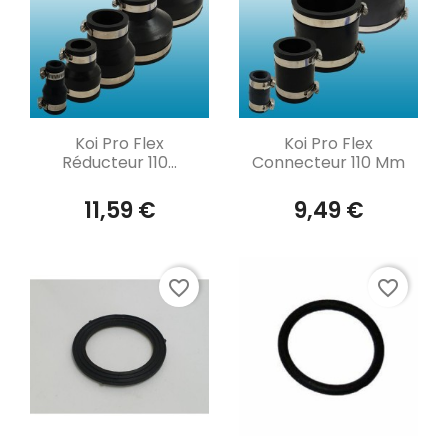
Aperçu rapide
Aperçu rapide


Koi Pro Flex
Koi Pro Flex
Réducteur 110...
Connecteur 110 Mm
11,59 €
9,49 €
favorite_border
favorite_border