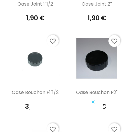
Aperçu rapide
Aperçu rapide


Oase Joint 1''1/2
Oase Joint 2''
1,90 €
1,90 €
favorite_border
favorite_border
Aperçu rapide
Aperçu rapide


Oase Bouchon F1"1/2
Oase Bouchon F2"
3,70 €
3,10 €
favorite_border
favorite_border