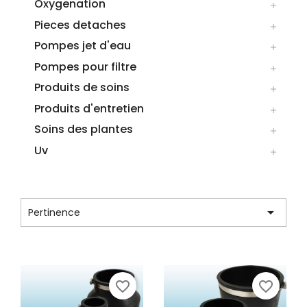
Oxygenation

Pieces detaches

Pompes jet d'eau

Pompes pour filtre

Produits de soins

Produits d'entretien

Soins des plantes

Uv

CATÉGORIE : RACCORDS

Pertinence
Affichage 13-24 de 28 article(s)
favorite_border
favorite_border