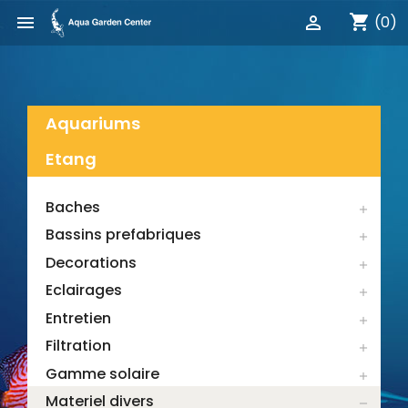
shopping_cart


(0)
Aquariums
Etang
Baches

Bassins prefabriques

Decorations

Eclairages

Entretien

Filtration

Gamme solaire

Materiel divers
