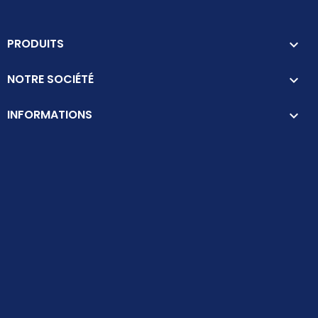
PRODUITS

NOTRE SOCIÉTÉ

INFORMATIONS
keyboard_arrow_down