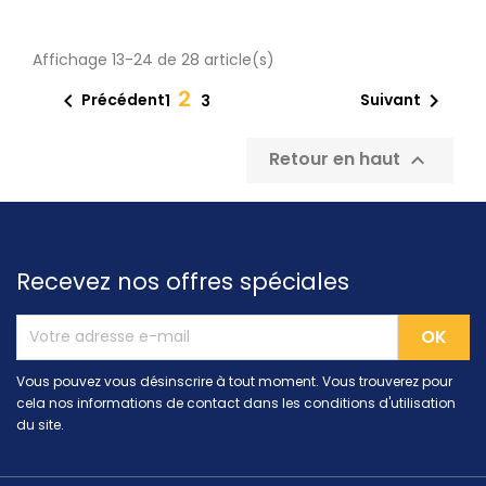
Affichage 13-24 de 28 article(s)
2


Précédent
Suivant
1
3
Retour en haut

Recevez nos offres spéciales
Vous pouvez vous désinscrire à tout moment. Vous trouverez pour
cela nos informations de contact dans les conditions d'utilisation
du site.