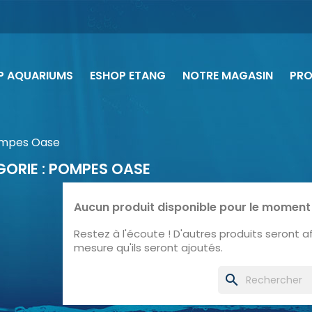
P AQUARIUMS
ESHOP ETANG
NOTRE MAGASIN
PR
mpes Oase
ORIE : POMPES OASE
Aucun produit disponible pour le moment
Restez à l'écoute ! D'autres produits seront aff
mesure qu'ils seront ajoutés.
search