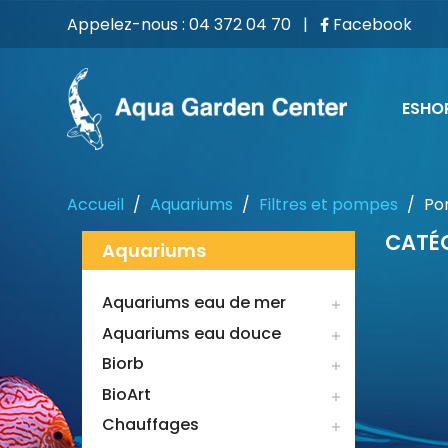
Appelez-nous :
04 372 04 70
|
Facebook
ESHO
Accueil
Aquariums
Filtres et pompes
Po
CATÉG
Aquariums
Aquariums eau de mer

Aquariums eau douce

Biorb

BioArt

Chauffages
