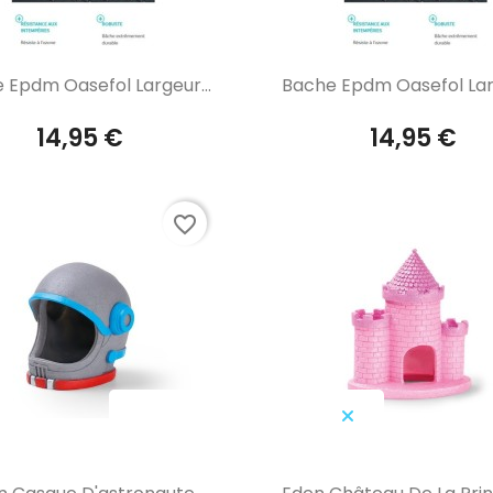
Aperçu rapide
Aperçu rapide


 Epdm Oasefol Largeur...
Bache Epdm Oasefol Larg
14,95 €
14,95 €
favorite_border
Aperçu rapide
Aperçu rapide

