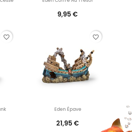
ncesse
Eden Coffre Au Trésor
9,95 €
favorite_border
favorite_border
Aperçu rapide

unk
Eden Épave
21,95 €