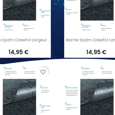
Aperçu rapide
Aperçu rapide


 Epdm Oasefol Largeur...
Bache Epdm Oasefol Larg
14,95 €
14,95 €
favorite_border