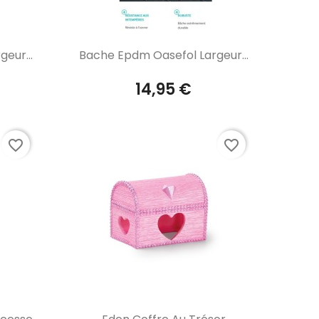
Aperçu rapide

eur...
Bache Epdm Oasefol Largeur...
14,95 €
favorite_border
favorite_border
Aperçu rapide
