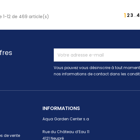
1
2
3
…
 1-12 de 469 article(s)
fres
Vous pouvez vous désinscrire à tout moment.
nos informations de contact dans les conditio
INFORMATIONS
Aqua Garden Center s.a
Rue du Château d’Eau 11
s de vente
4121 Neupré