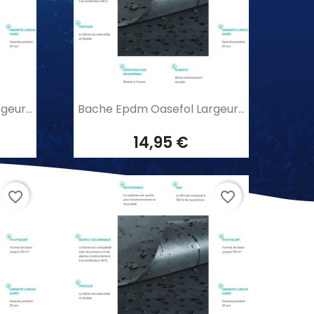
Aperçu rapide

eur...
Bache Epdm Oasefol Largeur...
14,95 €
favorite_border
favorite_border