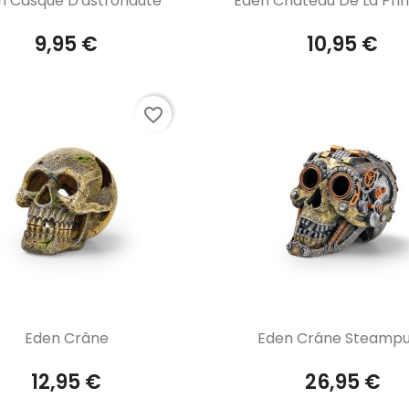
n Casque D'astronaute
Eden Château De La Pri
9,95 €
10,95 €
favorite_border
Aperçu rapide
Aperçu rapide


Eden Crâne
Eden Crâne Steamp
12,95 €
26,95 €