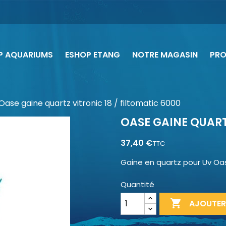
P AQUARIUMS
ESHOP ETANG
NOTRE MAGASIN
PR
Oase gaine quartz vitronic 18 / filtomatic 6000
OASE GAINE QUART
37,40 €
TTC
Gaine en quartz pour Uv Oa
Quantité

AJOUTER