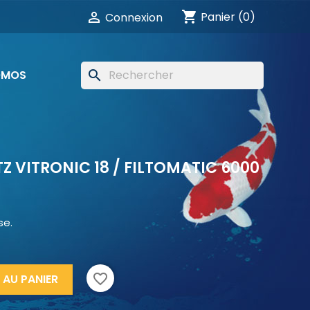
shopping_cart

Panier
(0)
Connexion
OMOS
search
Z VITRONIC 18 / FILTOMATIC 6000
se.
favorite_border
 AU PANIER