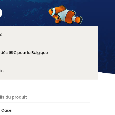
sé
e dès 99€ pour la Belgique
in
ils du produit
v Oase.