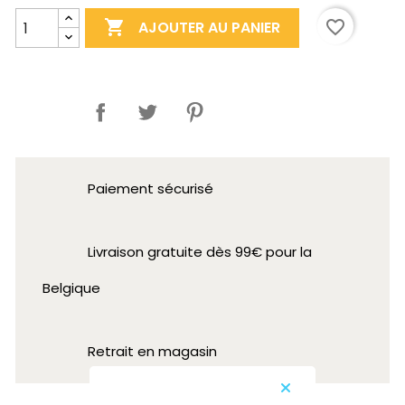

favorite_border
AJOUTER AU PANIER
Partager
Paiement sécurisé
Livraison gratuite dès 99€ pour la
Belgique
Retrait en magasin