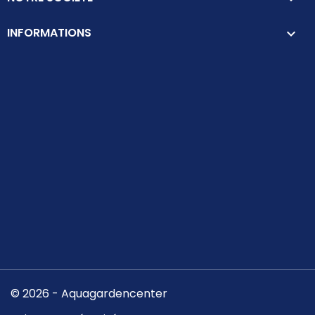
INFORMATIONS
keyboard_arrow_down
© 2026 - Aquagardencenter