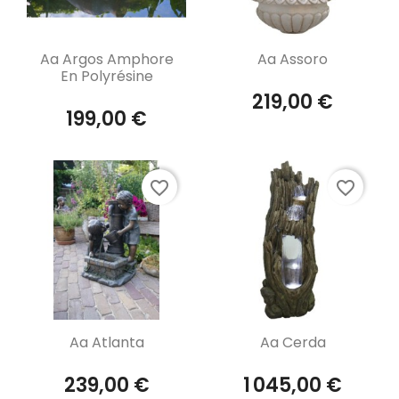
Aperçu rapide
Aperçu rapide


Aa Argos Amphore
Aa Assoro
En Polyrésine
219,00 €
199,00 €
favorite_border
favorite_border
Aperçu rapide
Aperçu rapide


Aa Atlanta
Aa Cerda
239,00 €
1 045,00 €