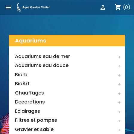
shopping_cart


(0)
Aquariums
Aquariums eau de mer

Aquariums eau douce

Biorb

BioArt

Chauffages

Decorations

Eclairages

Filtres et pompes

Gravier et sable
