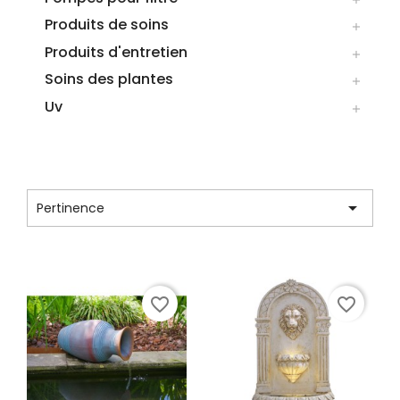
Produits de soins

Produits d'entretien

Soins des plantes

Uv

LISTE DES PRODUITS DE LA MARQUE
UBBINK

Pertinence
Affichage 1-12 de 128 article(s)
favorite_border
favorite_border