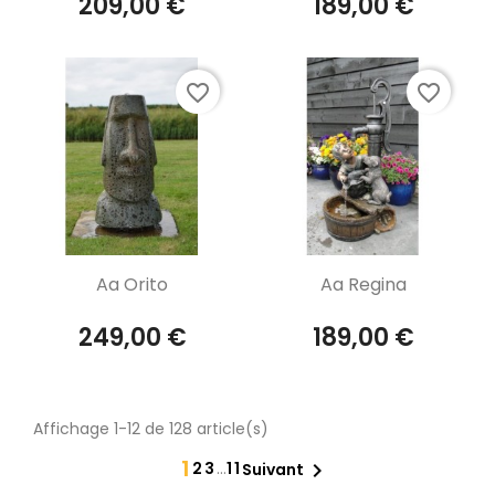
209,00 €
189,00 €
favorite_border
favorite_border
Aperçu rapide
Aperçu rapide


Aa Orito
Aa Regina
249,00 €
189,00 €
Affichage 1-12 de 128 article(s)
1
2
3
…
11

Suivant