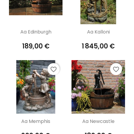
Aperçu rapide
Aperçu rapide


Aa Edinburgh
Aa Kalloni
189,00 €
1 845,00 €
favorite_border
favorite_border
Aperçu rapide
Aperçu rapide


Aa Memphis
Aa Newcastle