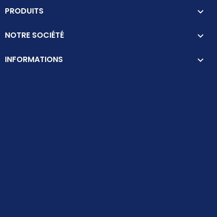
PRODUITS

NOTRE SOCIÉTÉ

INFORMATIONS
keyboard_arrow_down