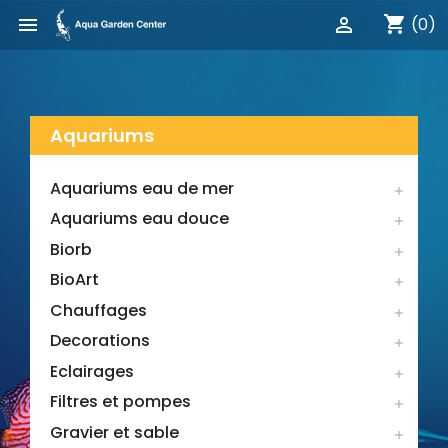
shopping_cart


(0)
Aquariums
Aquariums eau de mer

Aquariums eau douce

Biorb

BioArt

Chauffages

Decorations

Eclairages

Filtres et pompes

Gravier et sable
