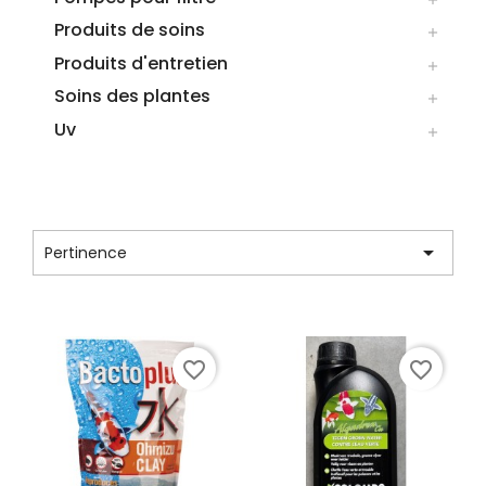
Produits de soins

Produits d'entretien

Soins des plantes

Uv

LISTE DES PRODUITS DE LA MARQUE
COLOMBO

Pertinence
Affichage 1-12 de 176 article(s)
favorite_border
favorite_border