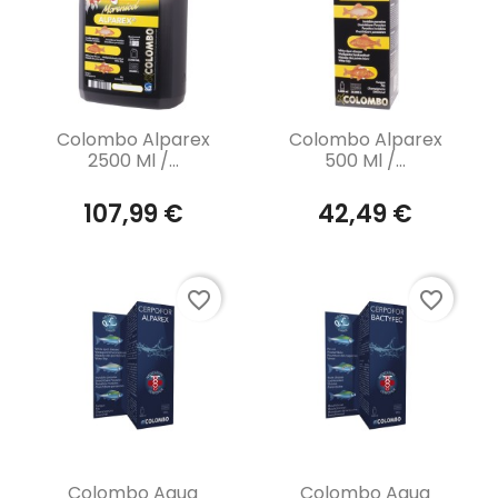
Aperçu rapide
Aperçu rapide


Colombo Alparex
Colombo Alparex
2500 Ml /...
500 Ml /...
107,99 €
42,49 €
favorite_border
favorite_border
Aperçu rapide
Aperçu rapide


Colombo Aqua
Colombo Aqua