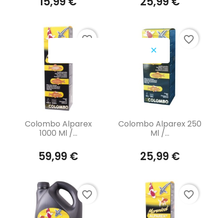
15,99 €
25,99 €
favorite_border
favorite_border
Aperçu rapide
Aperçu rapide


Colombo Alparex
Colombo Alparex 250
1000 Ml /...
Ml /...
59,99 €
25,99 €
favorite_border
favorite_border