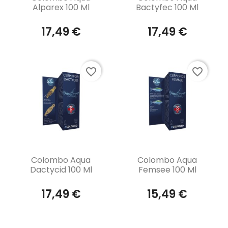
Alparex 100 Ml
Bactyfec 100 Ml
17,49 €
17,49 €
favorite_border
favorite_border
Aperçu rapide
Aperçu rapide


Colombo Aqua
Colombo Aqua
Dactycid 100 Ml
Femsee 100 Ml
17,49 €
15,49 €