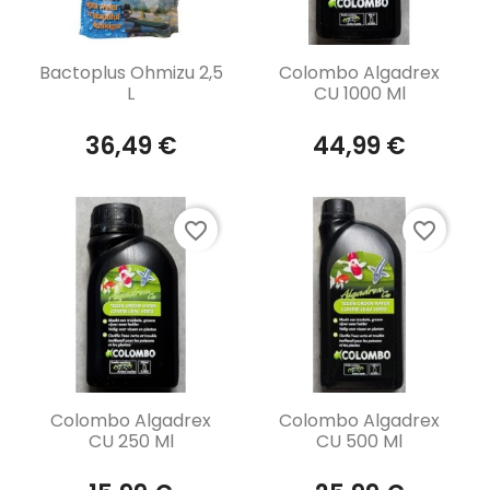
Aperçu rapide
Aperçu rapide


Bactoplus Ohmizu 2,5
Colombo Algadrex
L
CU 1000 Ml
36,49 €
44,99 €
favorite_border
favorite_border
Aperçu rapide
Aperçu rapide


Colombo Algadrex
Colombo Algadrex
CU 250 Ml
CU 500 Ml