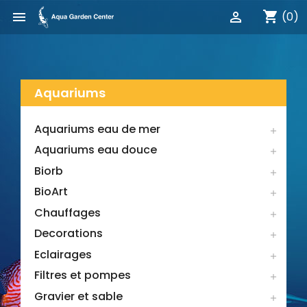
shopping_cart


(0)
Aquariums
Aquariums eau de mer

Aquariums eau douce

Biorb

BioArt

Chauffages

Decorations

Eclairages

Filtres et pompes

Gravier et sable
