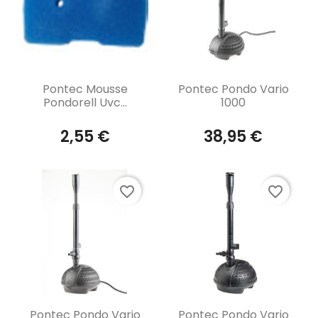
Aperçu rapide
Aperçu rapide


Pontec Mousse
Pontec Pondo Vario
Pondorell Uvc...
1000
2,55 €
38,95 €
favorite_border
favorite_border
Aperçu rapide
Aperçu rapide


Pontec Pondo Vario
Pontec Pondo Vario