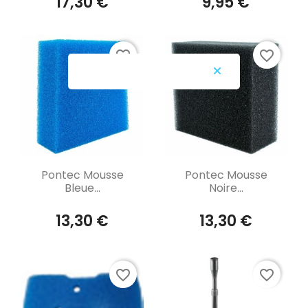
17,30 €
9,95 €
favorite_border
favorite_border
Aperçu rapide
Aperçu rapide


Pontec Mousse
Pontec Mousse
Bleue...
Noire...
13,30 €
13,30 €
favorite_border
favorite_border