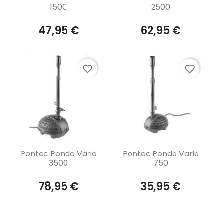
1500
2500
47,95 €
62,95 €
favorite_border
favorite_border
Aperçu rapide
Aperçu rapide


Pontec Pondo Vario
Pontec Pondo Vario
3500
750
78,95 €
35,95 €