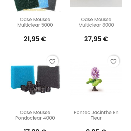
Aperçu rapide
Aperçu rapide


Oase Mousse
Oase Mousse
Multiclear 5000
Multiclear 8000
21,95 €
27,95 €
favorite_border
favorite_border
Aperçu rapide
Aperçu rapide


Oase Mousse
Pontec Jacinthe En
Pondoclear 4000
Fleur