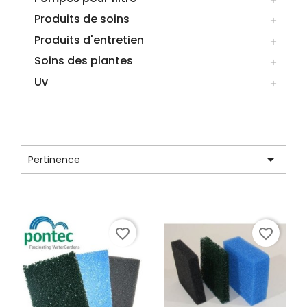
Produits de soins

Produits d'entretien

Soins des plantes

Uv

LISTE DES PRODUITS DE LA MARQUE
PONTEC

Pertinence
Affichage 1-12 de 45 article(s)
favorite_border
favorite_border