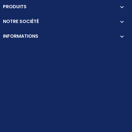
PRODUITS

NOTRE SOCIÉTÉ

INFORMATIONS
keyboard_arrow_down