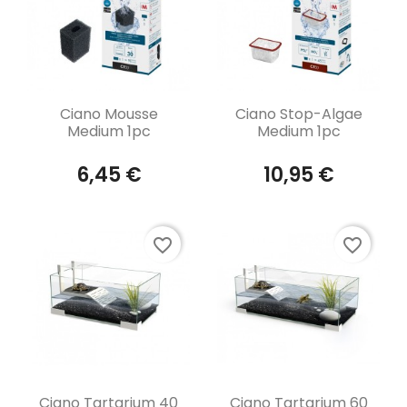
Aperçu rapide
Aperçu rapide


Ciano Mousse
Ciano Stop-Algae
Medium 1pc
Medium 1pc
6,45 €
10,95 €
favorite_border
favorite_border
Aperçu rapide
Aperçu rapide


Ciano Tartarium 40
Ciano Tartarium 60