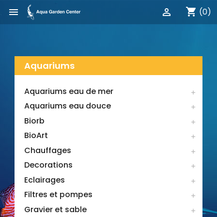
shopping_cart


(0)
Aquariums
Aquariums eau de mer

Aquariums eau douce

Biorb

BioArt

Chauffages

Decorations

Eclairages

Filtres et pompes

Gravier et sable
