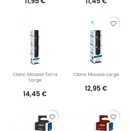
11,95 €
11,45 €
favorite_border
favorite_border
Aperçu rapide
Aperçu rapide


Ciano Mousse Extra
Ciano Mousse Large
Large
12,95 €
14,45 €
favorite_border
favorite_border