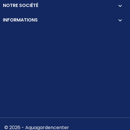
NOTRE SOCIÉTÉ

INFORMATIONS
keyboard_arrow_down
© 2026 - Aquagardencenter