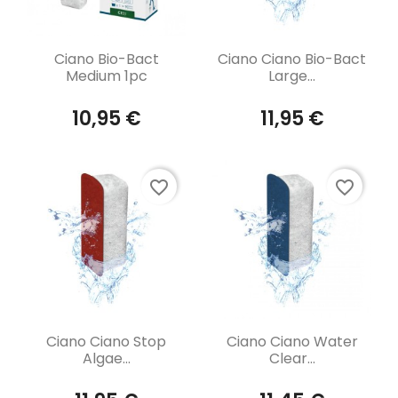
Aperçu rapide
Aperçu rapide


Ciano Bio-Bact
Ciano Ciano Bio-Bact
Medium 1pc
Large...
10,95 €
11,95 €
favorite_border
favorite_border
Aperçu rapide
Aperçu rapide


Ciano Ciano Stop
Ciano Ciano Water
Algae...
Clear...