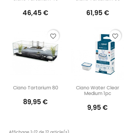
46,45 €
61,95 €
favorite_border
favorite_border
Aperçu rapide
Aperçu rapide


Ciano Tartarium 80
Ciano Water Clear
Medium 1pc
89,95 €
9,95 €
Affichage 1-12 de 12 article(s)