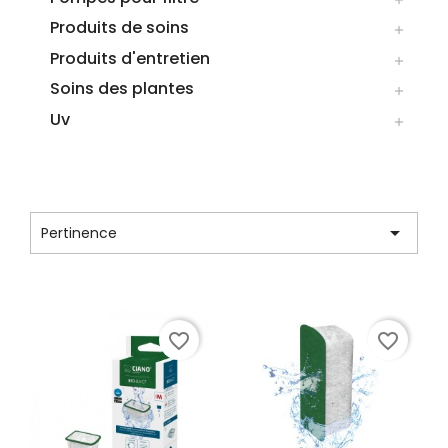
Produits de soins

Produits d'entretien

Soins des plantes

Uv

LISTE DES PRODUITS DE LA MARQUE
CIANO

Pertinence
Affichage 1-12 de 12 article(s)
favorite_border
favorite_border