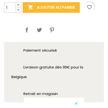

favorite_border
AJOUTER AU PANIER
Partager
Paiement sécurisé
Livraison gratuite dès 99€ pour la
Belgique
Retrait en magasin