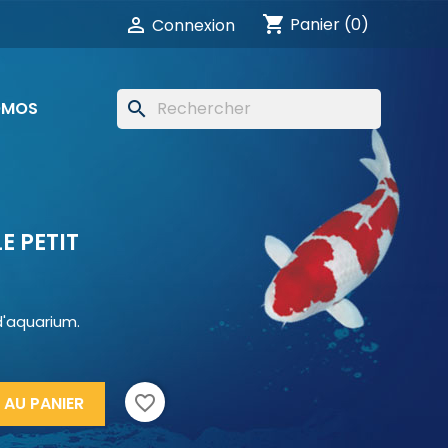
shopping_cart

Panier
(0)
Connexion
OMOS
search
E PETIT
d'aquarium.
favorite_border
 AU PANIER