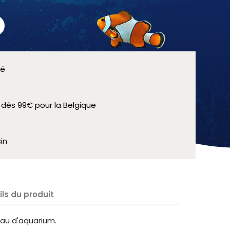
sé
e dès 99€ pour la Belgique
in
ils du produit
yau d'aquarium.